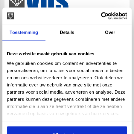
map
Veensesteeg 8, 4264 KG Veen
Toestemming
Details
Over
phone_enabled
+31 416 75 02 55
mail
info@vosproducts.nl
Deze website maakt gebruik van cookies
We gebruiken cookies om content en advertenties te
personaliseren, om functies voor social media te bieden
check_circle
Dé bouwmarkt van Altena
en om ons websiteverkeer te analyseren. Ook delen we
check_circle
Direct uit grote voorraad geleverd met eigen transport
informatie over uw gebruik van onze site met onze
check_circle
Levering in NL en BE
partners voor social media, adverteren en analyse. Deze
partners kunnen deze gegevens combineren met andere
ASSORTIMENT
KENNIS EN HULP
informatie die u aan ze heeft verstrekt of die ze hebben
Hemelwaterafvoer
Klantenservice
verzameld op basis van uw gebruik van hun services.
Drukleiding
Kennisbank
Riolering
Veelgestelde vragen
Beregening
Tuin en Terras