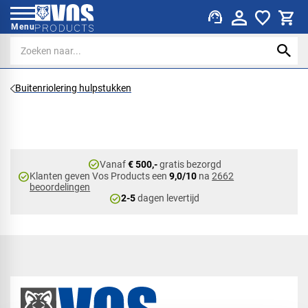
support_agent
Menu
Buitenriolering hulpstukken
check_circle
Vanaf
€ 500,-
gratis bezorgd
check_circle
Klanten geven Vos Products een
9,0/10
na
2662
beoordelingen
check_circle
2-5
dagen levertijd