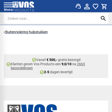
support_agent
Menu
Buitenriolering hulpstukken
check_circle
Vanaf
€ 500,-
gratis bezorgd
check_circle
Klanten geven Vos Products een
9,0/10
na
2663
beoordelingen
check_circle
2-5
dagen levertijd