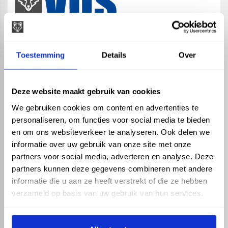
map
Veensesteeg 8, 4264 KG Veen
Toestemming
Details
Over
phone_enabled
+31 416 75 02 55
mail
info@vosproducts.nl
Deze website maakt gebruik van cookies
We gebruiken cookies om content en advertenties te
personaliseren, om functies voor social media te bieden
check_circle
Dé bouwmarkt van Altena
en om ons websiteverkeer te analyseren. Ook delen we
check_circle
Direct uit grote voorraad geleverd met eigen transport
informatie over uw gebruik van onze site met onze
check_circle
Levering in NL en BE
partners voor social media, adverteren en analyse. Deze
partners kunnen deze gegevens combineren met andere
ASSORTIMENT
KENNIS EN HULP
informatie die u aan ze heeft verstrekt of die ze hebben
Hemelwaterafvoer
Klantenservice
verzameld op basis van uw gebruik van hun services.
Drukleiding
Kennisbank
Riolering
Veelgestelde vragen
Beregening
Tuin en Terras