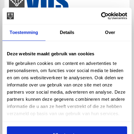
map
Veensesteeg 8, 4264 KG Veen
Toestemming
Details
Over
phone_enabled
+31 416 75 02 55
mail
info@vosproducts.nl
Deze website maakt gebruik van cookies
We gebruiken cookies om content en advertenties te
personaliseren, om functies voor social media te bieden
check_circle
Dé bouwmarkt van Altena
en om ons websiteverkeer te analyseren. Ook delen we
check_circle
Direct uit grote voorraad geleverd met eigen transport
informatie over uw gebruik van onze site met onze
check_circle
Levering in NL en BE
partners voor social media, adverteren en analyse. Deze
partners kunnen deze gegevens combineren met andere
ASSORTIMENT
KENNIS EN HULP
informatie die u aan ze heeft verstrekt of die ze hebben
Hemelwaterafvoer
Klantenservice
verzameld op basis van uw gebruik van hun services.
Drukleiding
Kennisbank
Riolering
Veelgestelde vragen
Beregening
Tuin en Terras