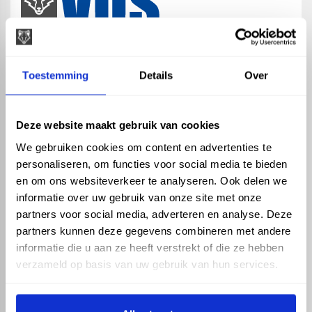
map
Veensesteeg 8, 4264 KG Veen
Toestemming
Details
Over
phone_enabled
+31 416 75 02 55
mail
info@vosproducts.nl
Deze website maakt gebruik van cookies
We gebruiken cookies om content en advertenties te
personaliseren, om functies voor social media te bieden
check_circle
Dé bouwmarkt van Altena
en om ons websiteverkeer te analyseren. Ook delen we
check_circle
Direct uit grote voorraad geleverd met eigen transport
informatie over uw gebruik van onze site met onze
check_circle
Levering in NL en BE
partners voor social media, adverteren en analyse. Deze
partners kunnen deze gegevens combineren met andere
ASSORTIMENT
KENNIS EN HULP
informatie die u aan ze heeft verstrekt of die ze hebben
Hemelwaterafvoer
Klantenservice
verzameld op basis van uw gebruik van hun services.
Drukleiding
Kennisbank
Riolering
Veelgestelde vragen
Beregening
Tuin en Terras