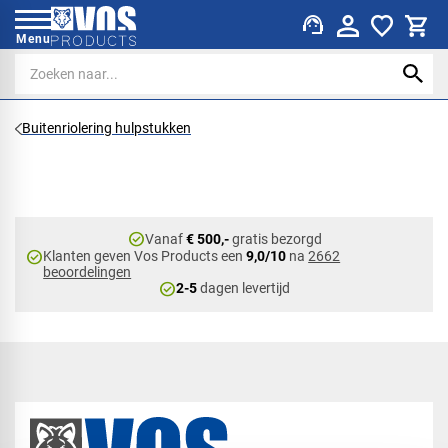
support_agent
Menu
Buitenriolering hulpstukken
check_circle
Vanaf
€ 500,-
gratis bezorgd
check_circle
Klanten geven Vos Products een
9,0/10
na
2662
beoordelingen
check_circle
2-5
dagen levertijd