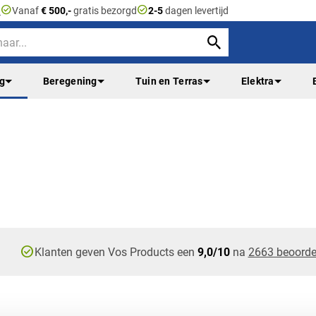
check_circle
check_circle
n
Vanaf
€ 500,-
gratis bezorgd
2-5
dagen levertijd
ng
Beregening
Tuin en Terras
Elektra
check_circle
Klanten geven Vos Products een
9,0/10
na
2663 beoorde