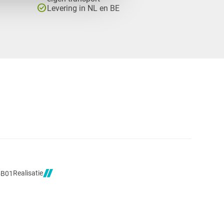
check_circle
Levering in NL en BE
Realisatie
5B01