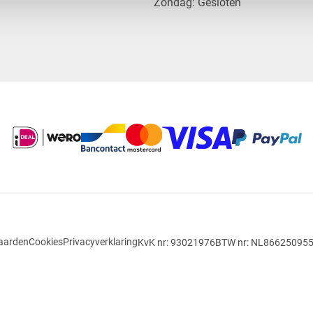
​Zondag: Gesloten
aarden
Cookies
Privacyverklaring
KvK nr: 93021976
BTW nr: NL86625095