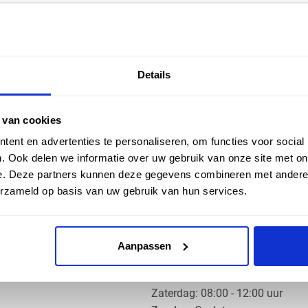
EN HULP
ZAKELIJK
Details
ice
Klantaccount aanvragen
k
e vragen
 van cookies
ent en advertenties te personaliseren, om functies voor social
. Ook delen we informatie over uw gebruik van onze site met on
e. Deze partners kunnen deze gegevens combineren met andere i
erzameld op basis van uw gebruik van hun services.
OS PRODUCTS
OPENINGSTIJDEN
Aanpassen
Ma t/m do: 07:30 - 17:30 uur
​Vrijdag: 07:30 - 17:00 uur
​Zaterdag: 08:00 - 12:00 uur