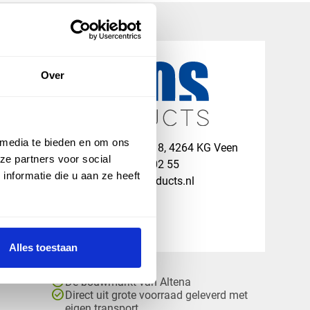
Over
 media te bieden en om ons
map
Veensesteeg 8, 4264 KG Veen
ze partners voor social
phone_enabled
+31 416 75 02 55
nformatie die u aan ze heeft
mail
info@vosproducts.nl
Alles toestaan
check_circle
Dé bouwmarkt van Altena
check_circle
Direct uit grote voorraad geleverd met
eigen transport