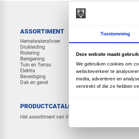
ASSORTIMENT
KENNIS 
Toestemming
Hemelwaterafvoer
Klantenserv
Drukleiding
Kennisban
Riolering
Veelgesteld
Deze website maakt gebruik
Beregening
We gebruiken cookies om cont
Tuin en Terras
Elektra
websiteverkeer te analyseren
Bevestiging
media, adverteren en analys
Dak en gevel
verstrekt of die ze hebben v
PRODUCTCATALOGUS 2026
OVER V
Contact
Het assortiment van Vos Products
Over ons