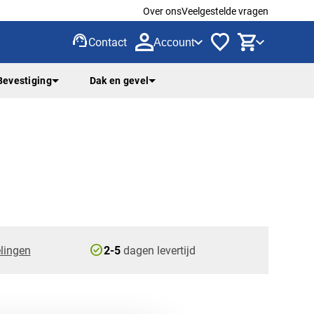
Over ons
Veelgestelde vragen
support_agent
Contact
Account
Bevestiging
Dak en gevel
check_circle
lingen
2-5
dagen levertijd