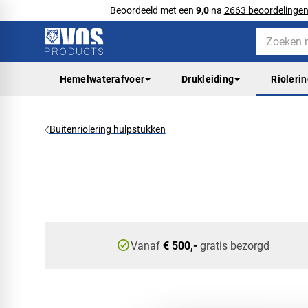
Beoordeeld met een
9,0
na
2663 beoordelinge
Hemelwaterafvoer
Drukleiding
Rioleri
Buitenriolering hulpstukken
check_circle
Vanaf
€ 500,-
gratis bezorgd