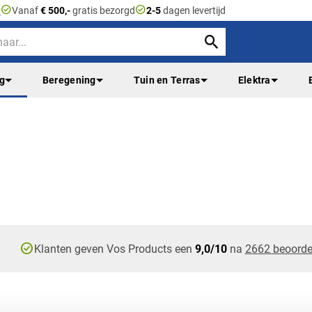
check_circle
check_circle
n
Vanaf
€ 500,-
gratis bezorgd
2-5
dagen levertijd
ng
Beregening
Tuin en Terras
Elektra
check_circle
Klanten geven Vos Products een
9,0/10
na
2662 beoorde