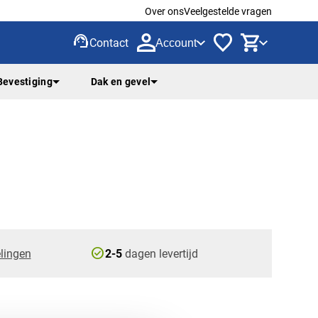
Over ons
Veelgestelde vragen
support_agent
Contact
Account
Bevestiging
Dak en gevel
check_circle
lingen
2-5
dagen levertijd