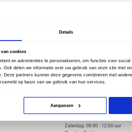
EN HULP
ZAKELIJK
Details
ice
Klantaccount aanvragen
k
e vragen
 van cookies
ent en advertenties te personaliseren, om functies voor social
. Ook delen we informatie over uw gebruik van onze site met on
e. Deze partners kunnen deze gegevens combineren met andere i
erzameld op basis van uw gebruik van hun services.
OS PRODUCTS
OPENINGSTIJDEN
Aanpassen
Ma t/m do: 07:30 - 17:30 uur
​Vrijdag: 07:30 - 17:00 uur
​Zaterdag: 08:00 - 12:00 uur