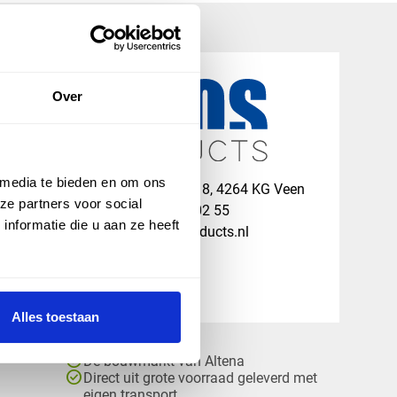
Over
 media te bieden en om ons
map
Veensesteeg 8, 4264 KG Veen
ze partners voor social
phone_enabled
+31 416 75 02 55
nformatie die u aan ze heeft
mail
info@vosproducts.nl
Alles toestaan
check_circle
Dé bouwmarkt van Altena
check_circle
Direct uit grote voorraad geleverd met
eigen transport