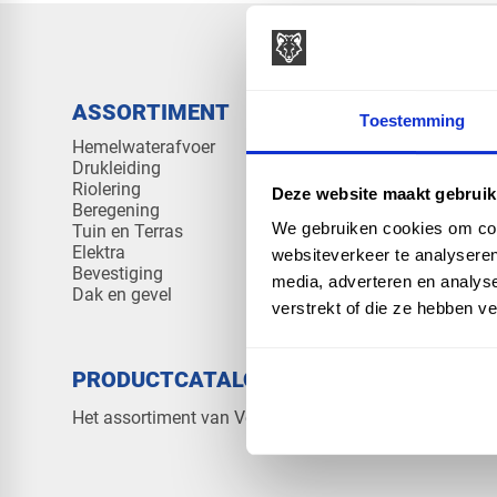
ASSORTIMENT
KENNIS 
Toestemming
Hemelwaterafvoer
Klantenserv
Drukleiding
Kennisban
Riolering
Veelgesteld
Deze website maakt gebruik
Beregening
We gebruiken cookies om cont
Tuin en Terras
Elektra
websiteverkeer te analyseren
Bevestiging
media, adverteren en analys
Dak en gevel
verstrekt of die ze hebben v
PRODUCTCATALOGUS 2026
OVER V
Contact
Het assortiment van Vos Products
Over ons