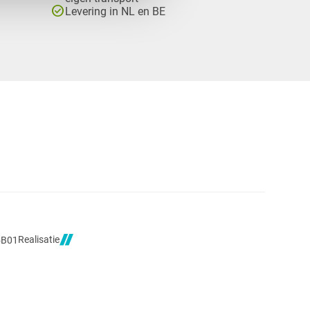
check_circle
Levering in NL en BE
Realisatie
5B01