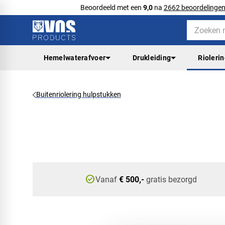
Beoordeeld met een
9,0
na
2662 beoordelinge
Hemelwaterafvoer
Drukleiding
Rioleri
Buitenriolering hulpstukken
check_circle
Vanaf
€ 500,-
gratis bezorgd