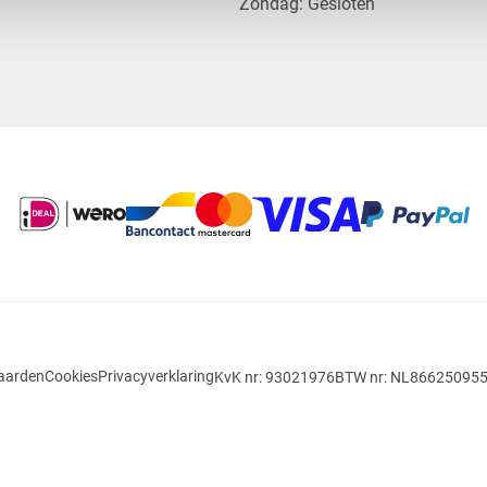
​Zondag: Gesloten
aarden
Cookies
Privacyverklaring
KvK nr: 93021976
BTW nr: NL86625095