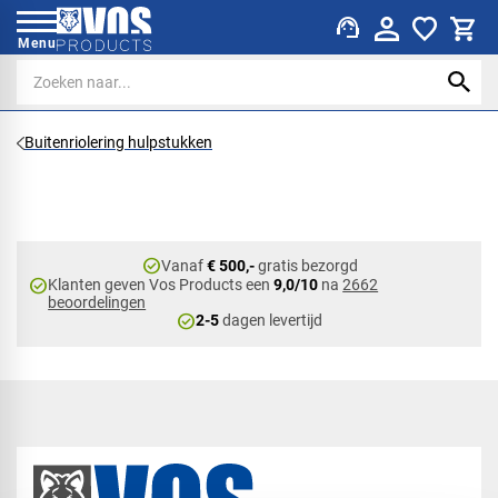
support_agent
Menu
Buitenriolering hulpstukken
check_circle
Vanaf
€ 500,-
gratis bezorgd
check_circle
Klanten geven Vos Products een
9,0/10
na
2662
beoordelingen
check_circle
2-5
dagen levertijd