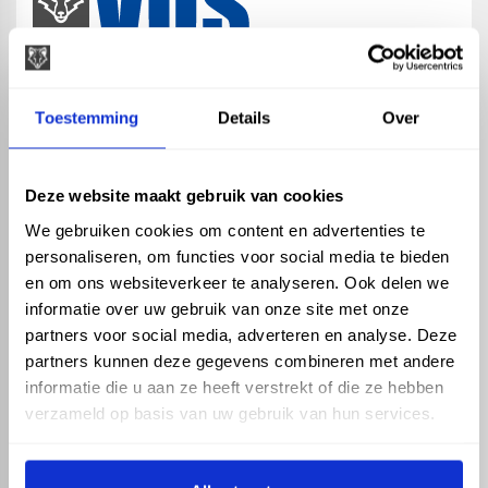
map
Veensesteeg 8, 4264 KG Veen
Toestemming
Details
Over
phone_enabled
+31 416 75 02 55
mail
info@vosproducts.nl
Deze website maakt gebruik van cookies
We gebruiken cookies om content en advertenties te
personaliseren, om functies voor social media te bieden
check_circle
Dé bouwmarkt van Altena
en om ons websiteverkeer te analyseren. Ook delen we
check_circle
Direct uit grote voorraad geleverd met eigen transport
informatie over uw gebruik van onze site met onze
check_circle
Levering in NL en BE
partners voor social media, adverteren en analyse. Deze
partners kunnen deze gegevens combineren met andere
ASSORTIMENT
KENNIS EN HULP
informatie die u aan ze heeft verstrekt of die ze hebben
Hemelwaterafvoer
Klantenservice
verzameld op basis van uw gebruik van hun services.
Drukleiding
Kennisbank
Riolering
Veelgestelde vragen
Beregening
Tuin en Terras