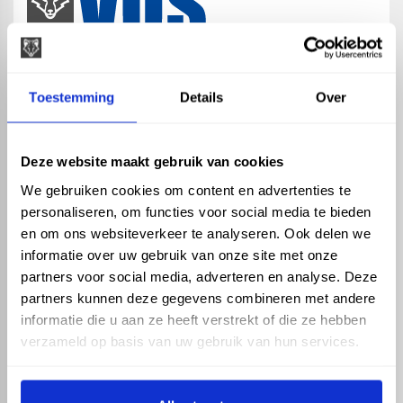
map
Veensesteeg 8, 4264 KG Veen
Toestemming
Details
Over
phone_enabled
+31 416 75 02 55
mail
info@vosproducts.nl
Deze website maakt gebruik van cookies
We gebruiken cookies om content en advertenties te
personaliseren, om functies voor social media te bieden
check_circle
Dé bouwmarkt van Altena
en om ons websiteverkeer te analyseren. Ook delen we
check_circle
Direct uit grote voorraad geleverd met eigen transport
informatie over uw gebruik van onze site met onze
check_circle
Levering in NL en BE
partners voor social media, adverteren en analyse. Deze
partners kunnen deze gegevens combineren met andere
ASSORTIMENT
KENNIS EN HULP
informatie die u aan ze heeft verstrekt of die ze hebben
Hemelwaterafvoer
Klantenservice
verzameld op basis van uw gebruik van hun services.
Drukleiding
Kennisbank
Riolering
Veelgestelde vragen
Beregening
Tuin en Terras