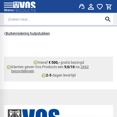
support_agent
Menu
Buitenriolering hulpstukken
check_circle
Vanaf
€ 500,-
gratis bezorgd
check_circle
Klanten geven Vos Products een
9,0/10
na
2662
beoordelingen
check_circle
2-5
dagen levertijd