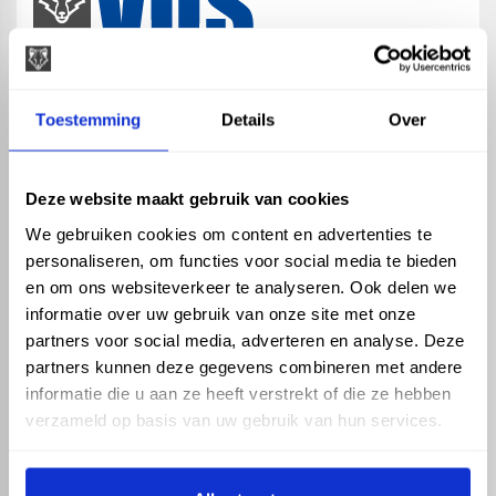
map
Veensesteeg 8, 4264 KG Veen
Toestemming
Details
Over
phone_enabled
+31 416 75 02 55
mail
info@vosproducts.nl
Deze website maakt gebruik van cookies
We gebruiken cookies om content en advertenties te
personaliseren, om functies voor social media te bieden
check_circle
Dé bouwmarkt van Altena
en om ons websiteverkeer te analyseren. Ook delen we
check_circle
Direct uit grote voorraad geleverd met eigen transport
informatie over uw gebruik van onze site met onze
check_circle
Levering in NL en BE
partners voor social media, adverteren en analyse. Deze
partners kunnen deze gegevens combineren met andere
ASSORTIMENT
KENNIS EN HULP
informatie die u aan ze heeft verstrekt of die ze hebben
Hemelwaterafvoer
Klantenservice
verzameld op basis van uw gebruik van hun services.
Drukleiding
Kennisbank
Riolering
Veelgestelde vragen
Beregening
Tuin en Terras