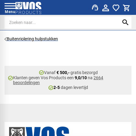
support_agent
Menu
Buitenriolering hulpstukken
check_circle
Vanaf
€ 500,-
gratis bezorgd
check_circle
Klanten geven Vos Products een
9,0/10
na
2664
beoordelingen
check_circle
2-5
dagen levertijd