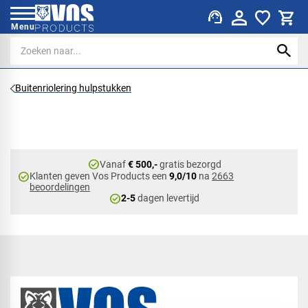
support_agent
Menu
Buitenriolering hulpstukken
check_circle
Vanaf
€ 500,-
gratis bezorgd
check_circle
Klanten geven Vos Products een
9,0/10
na
2663
beoordelingen
check_circle
2-5
dagen levertijd