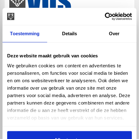
map
Veensesteeg 8, 4264 KG Veen
Toestemming
Details
Over
phone_enabled
+31 416 75 02 55
mail
info@vosproducts.nl
Deze website maakt gebruik van cookies
We gebruiken cookies om content en advertenties te
personaliseren, om functies voor social media te bieden
check_circle
Dé bouwmarkt van Altena
en om ons websiteverkeer te analyseren. Ook delen we
check_circle
Direct uit grote voorraad geleverd met eigen transport
informatie over uw gebruik van onze site met onze
check_circle
Levering in NL en BE
partners voor social media, adverteren en analyse. Deze
partners kunnen deze gegevens combineren met andere
ASSORTIMENT
KENNIS EN HULP
informatie die u aan ze heeft verstrekt of die ze hebben
Hemelwaterafvoer
Klantenservice
verzameld op basis van uw gebruik van hun services.
Drukleiding
Kennisbank
Riolering
Veelgestelde vragen
Beregening
Tuin en Terras