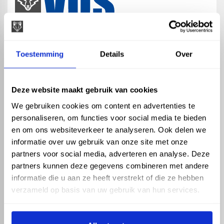
map
Veensesteeg 8, 4264 KG Veen
Toestemming
Details
Over
phone_enabled
+31 416 75 02 55
mail
info@vosproducts.nl
Deze website maakt gebruik van cookies
We gebruiken cookies om content en advertenties te
personaliseren, om functies voor social media te bieden
check_circle
Dé bouwmarkt van Altena
en om ons websiteverkeer te analyseren. Ook delen we
check_circle
Direct uit grote voorraad geleverd met eigen transport
informatie over uw gebruik van onze site met onze
check_circle
Levering in NL en BE
partners voor social media, adverteren en analyse. Deze
partners kunnen deze gegevens combineren met andere
ASSORTIMENT
KENNIS EN HULP
informatie die u aan ze heeft verstrekt of die ze hebben
Hemelwaterafvoer
Klantenservice
verzameld op basis van uw gebruik van hun services.
Drukleiding
Kennisbank
Riolering
Veelgestelde vragen
Beregening
Tuin en Terras