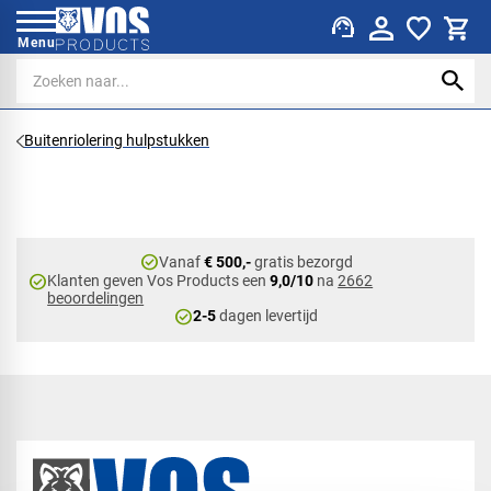
support_agent
Menu
Buitenriolering hulpstukken
check_circle
Vanaf
€ 500,-
gratis bezorgd
check_circle
Klanten geven Vos Products een
9,0/10
na
2662
beoordelingen
check_circle
2-5
dagen levertijd