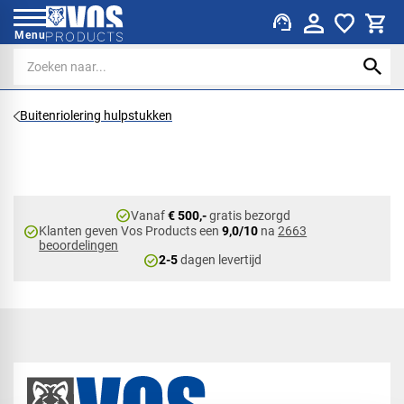
support_agent
Menu
Buitenriolering hulpstukken
check_circle
Vanaf
€ 500,-
gratis bezorgd
check_circle
Klanten geven Vos Products een
9,0/10
na
2663
beoordelingen
check_circle
2-5
dagen levertijd