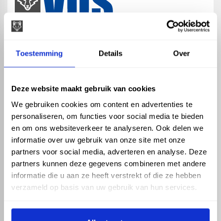
map
Veensesteeg 8, 4264 KG Veen
Toestemming
Details
Over
phone_enabled
+31 416 75 02 55
mail
info@vosproducts.nl
Deze website maakt gebruik van cookies
We gebruiken cookies om content en advertenties te
personaliseren, om functies voor social media te bieden
check_circle
Dé bouwmarkt van Altena
en om ons websiteverkeer te analyseren. Ook delen we
check_circle
Direct uit grote voorraad geleverd met eigen transport
informatie over uw gebruik van onze site met onze
check_circle
Levering in NL en BE
partners voor social media, adverteren en analyse. Deze
partners kunnen deze gegevens combineren met andere
ASSORTIMENT
KENNIS EN HULP
informatie die u aan ze heeft verstrekt of die ze hebben
Hemelwaterafvoer
Klantenservice
verzameld op basis van uw gebruik van hun services.
Drukleiding
Kennisbank
Riolering
Veelgestelde vragen
Beregening
Tuin en Terras