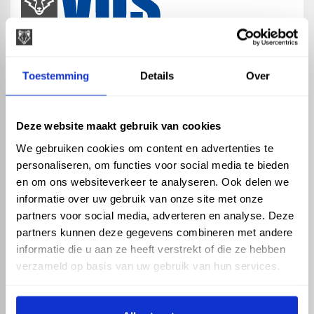
map
Veensesteeg 8, 4264 KG Veen
Toestemming
Details
Over
phone_enabled
+31 416 75 02 55
mail
info@vosproducts.nl
Deze website maakt gebruik van cookies
We gebruiken cookies om content en advertenties te
personaliseren, om functies voor social media te bieden
check_circle
Dé bouwmarkt van Altena
en om ons websiteverkeer te analyseren. Ook delen we
check_circle
Direct uit grote voorraad geleverd met eigen transport
informatie over uw gebruik van onze site met onze
check_circle
Levering in NL en BE
partners voor social media, adverteren en analyse. Deze
partners kunnen deze gegevens combineren met andere
ASSORTIMENT
KENNIS EN HULP
informatie die u aan ze heeft verstrekt of die ze hebben
Hemelwaterafvoer
Klantenservice
verzameld op basis van uw gebruik van hun services.
Drukleiding
Kennisbank
Riolering
Veelgestelde vragen
Beregening
Tuin en Terras