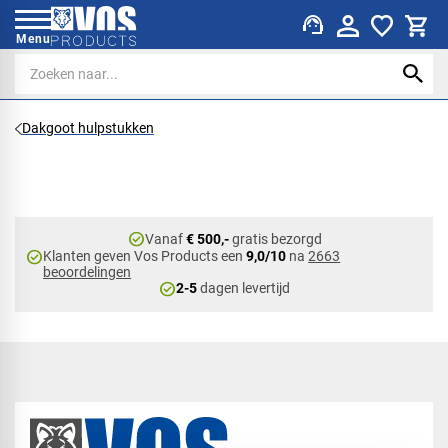
support_agent
Menu
Dakgoot hulpstukken
check_circle
Vanaf
€ 500,-
gratis bezorgd
check_circle
Klanten geven Vos Products een
9,0/10
na
2663
beoordelingen
check_circle
2-5
dagen levertijd