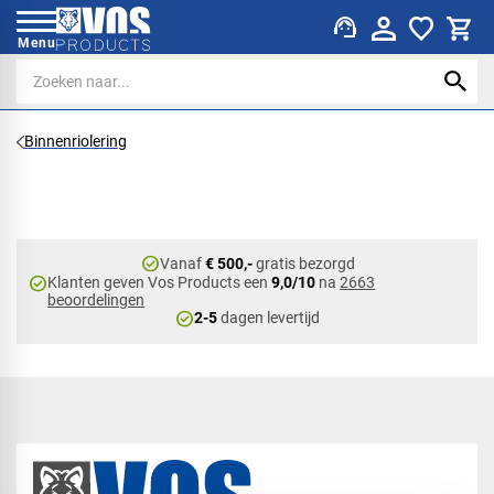
support_agent
Menu
Binnenriolering
check_circle
Vanaf
€ 500,-
gratis bezorgd
check_circle
Klanten geven Vos Products een
9,0/10
na
2663
beoordelingen
check_circle
2-5
dagen levertijd