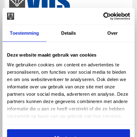
map
Veensesteeg 8, 4264 KG Veen
Toestemming
Details
Over
phone_enabled
+31 416 75 02 55
mail
info@vosproducts.nl
Deze website maakt gebruik van cookies
We gebruiken cookies om content en advertenties te
personaliseren, om functies voor social media te bieden
check_circle
Dé bouwmarkt van Altena
en om ons websiteverkeer te analyseren. Ook delen we
check_circle
Direct uit grote voorraad geleverd met eigen transport
informatie over uw gebruik van onze site met onze
check_circle
Levering in NL en BE
partners voor social media, adverteren en analyse. Deze
partners kunnen deze gegevens combineren met andere
ASSORTIMENT
KENNIS EN HULP
informatie die u aan ze heeft verstrekt of die ze hebben
Hemelwaterafvoer
Klantenservice
verzameld op basis van uw gebruik van hun services.
Drukleiding
Kennisbank
Riolering
Veelgestelde vragen
Beregening
Tuin en Terras