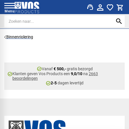
support_agent
Menu
Binnenriolering
check_circle
Vanaf
€ 500,-
gratis bezorgd
check_circle
Klanten geven Vos Products een
9,0/10
na
2663
beoordelingen
check_circle
2-5
dagen levertijd