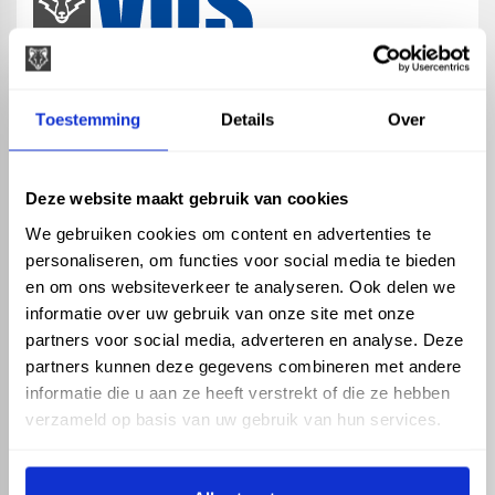
map
Veensesteeg 8, 4264 KG Veen
Toestemming
Details
Over
phone_enabled
+31 416 75 02 55
mail
info@vosproducts.nl
Deze website maakt gebruik van cookies
We gebruiken cookies om content en advertenties te
personaliseren, om functies voor social media te bieden
check_circle
Dé bouwmarkt van Altena
en om ons websiteverkeer te analyseren. Ook delen we
check_circle
Direct uit grote voorraad geleverd met eigen transport
informatie over uw gebruik van onze site met onze
check_circle
Levering in NL en BE
partners voor social media, adverteren en analyse. Deze
partners kunnen deze gegevens combineren met andere
ASSORTIMENT
KENNIS EN HULP
informatie die u aan ze heeft verstrekt of die ze hebben
Hemelwaterafvoer
Klantenservice
verzameld op basis van uw gebruik van hun services.
Drukleiding
Kennisbank
Riolering
Veelgestelde vragen
Beregening
Tuin en Terras