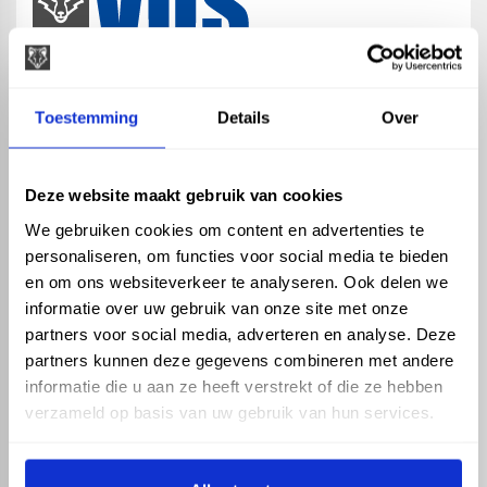
map
Veensesteeg 8, 4264 KG Veen
Toestemming
Details
Over
phone_enabled
+31 416 75 02 55
mail
info@vosproducts.nl
Deze website maakt gebruik van cookies
We gebruiken cookies om content en advertenties te
personaliseren, om functies voor social media te bieden
check_circle
Dé bouwmarkt van Altena
en om ons websiteverkeer te analyseren. Ook delen we
check_circle
Direct uit grote voorraad geleverd met eigen transport
informatie over uw gebruik van onze site met onze
check_circle
Levering in NL en BE
partners voor social media, adverteren en analyse. Deze
partners kunnen deze gegevens combineren met andere
ASSORTIMENT
KENNIS EN HULP
informatie die u aan ze heeft verstrekt of die ze hebben
Hemelwaterafvoer
Klantenservice
verzameld op basis van uw gebruik van hun services.
Drukleiding
Kennisbank
Riolering
Veelgestelde vragen
Beregening
Tuin en Terras