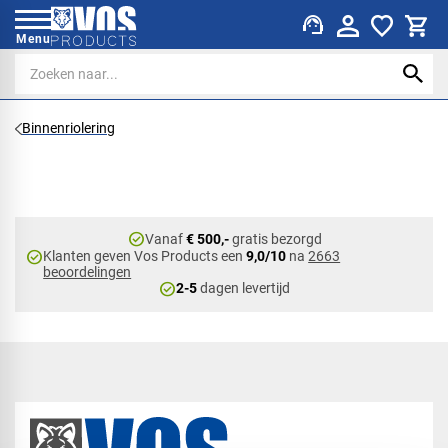
support_agent
Menu
Binnenriolering
check_circle
Vanaf
€ 500,-
gratis bezorgd
check_circle
Klanten geven Vos Products een
9,0/10
na
2663
beoordelingen
check_circle
2-5
dagen levertijd