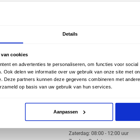
EN HULP
ZAKELIJK
Details
ice
Klantaccount aanvragen
k
e vragen
 van cookies
ent en advertenties te personaliseren, om functies voor social
. Ook delen we informatie over uw gebruik van onze site met on
e. Deze partners kunnen deze gegevens combineren met andere i
erzameld op basis van uw gebruik van hun services.
OS PRODUCTS
OPENINGSTIJDEN
Aanpassen
Ma t/m do: 07:30 - 17:30 uur
​Vrijdag: 07:30 - 17:00 uur
​Zaterdag: 08:00 - 12:00 uur