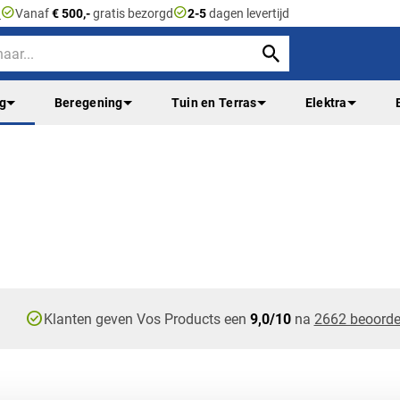
check_circle
check_circle
n
Vanaf
€ 500,-
gratis bezorgd
2-5
dagen levertijd
ng
Beregening
Tuin en Terras
Elektra
check_circle
Klanten geven Vos Products een
9,0/10
na
2662 beoorde