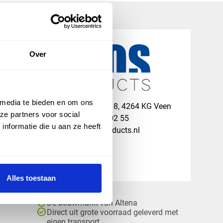
Over
 media te bieden en om ons
map
Veensesteeg 8, 4264 KG Veen
ze partners voor social
phone_enabled
+31 416 75 02 55
nformatie die u aan ze heeft
mail
info@vosproducts.nl
Alles toestaan
check_circle
Dé bouwmarkt van Altena
check_circle
Direct uit grote voorraad geleverd met
eigen transport