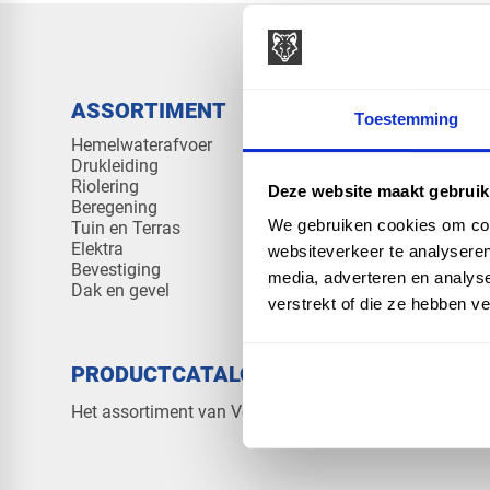
ASSORTIMENT
KENNIS 
Toestemming
Hemelwaterafvoer
Klantenserv
Drukleiding
Kennisban
Riolering
Veelgesteld
Deze website maakt gebruik
Beregening
We gebruiken cookies om cont
Tuin en Terras
Elektra
websiteverkeer te analyseren
Bevestiging
media, adverteren en analys
Dak en gevel
verstrekt of die ze hebben v
PRODUCTCATALOGUS 2026
OVER V
Contact
Het assortiment van Vos Products
Over ons