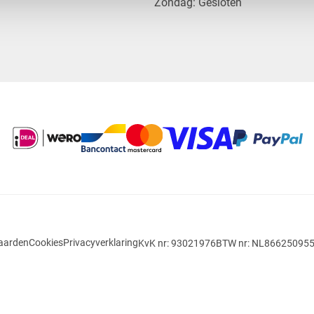
​Zondag: Gesloten
aarden
Cookies
Privacyverklaring
KvK nr: 93021976
BTW nr: NL86625095