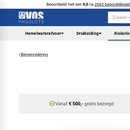
Beoordeeld met een
9,0
na
2662 beoordelinge
Hemelwaterafvoer
Drukleiding
Rioleri
Binnenriolering
check_circle
Vanaf
€ 500,-
gratis bezorgd