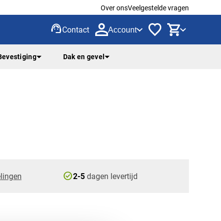
Over ons
Veelgestelde vragen
support_agent
Contact
Account
Bevestiging
Dak en gevel
check_circle
lingen
2-5
dagen levertijd