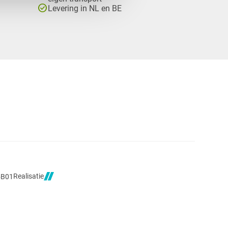
check_circle
Levering in NL en BE
Realisatie
5B01