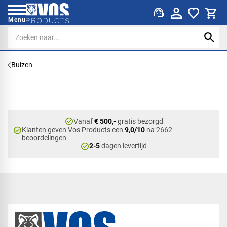
support_agent
Menu
Buizen
check_circle
Vanaf
€ 500,-
gratis bezorgd
check_circle
Klanten geven Vos Products een
9,0/10
na
2662
beoordelingen
check_circle
2-5
dagen levertijd