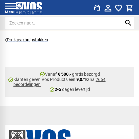
support_agent
Menu
Druk pvc hulpstukken
check_circle
Vanaf
€ 500,-
gratis bezorgd
check_circle
Klanten geven Vos Products een
9,0/10
na
2664
beoordelingen
check_circle
2-5
dagen levertijd