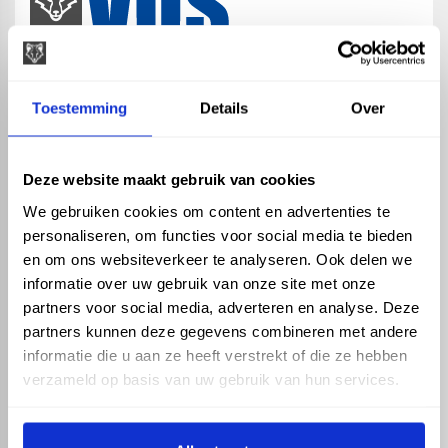
map
Veensesteeg 8, 4264 KG Veen
Toestemming
Details
Over
phone_enabled
+31 416 75 02 55
mail
info@vosproducts.nl
Deze website maakt gebruik van cookies
We gebruiken cookies om content en advertenties te
personaliseren, om functies voor social media te bieden
check_circle
Dé bouwmarkt van Altena
en om ons websiteverkeer te analyseren. Ook delen we
check_circle
Direct uit grote voorraad geleverd met eigen transport
informatie over uw gebruik van onze site met onze
check_circle
Levering in NL en BE
partners voor social media, adverteren en analyse. Deze
partners kunnen deze gegevens combineren met andere
ASSORTIMENT
KENNIS EN HULP
informatie die u aan ze heeft verstrekt of die ze hebben
Hemelwaterafvoer
Klantenservice
verzameld op basis van uw gebruik van hun services.
Drukleiding
Kennisbank
Riolering
Veelgestelde vragen
Beregening
Tuin en Terras