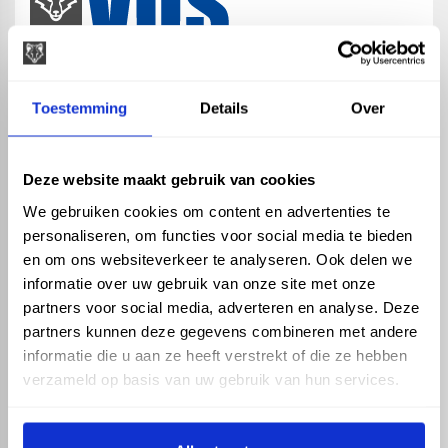
map
Veensesteeg 8, 4264 KG Veen
Toestemming
Details
Over
phone_enabled
+31 416 75 02 55
mail
info@vosproducts.nl
Deze website maakt gebruik van cookies
We gebruiken cookies om content en advertenties te
personaliseren, om functies voor social media te bieden
check_circle
Dé bouwmarkt van Altena
en om ons websiteverkeer te analyseren. Ook delen we
check_circle
Direct uit grote voorraad geleverd met eigen transport
informatie over uw gebruik van onze site met onze
check_circle
Levering in NL en BE
partners voor social media, adverteren en analyse. Deze
partners kunnen deze gegevens combineren met andere
ASSORTIMENT
KENNIS EN HULP
informatie die u aan ze heeft verstrekt of die ze hebben
Hemelwaterafvoer
Klantenservice
verzameld op basis van uw gebruik van hun services.
Drukleiding
Kennisbank
Riolering
Veelgestelde vragen
Beregening
Tuin en Terras