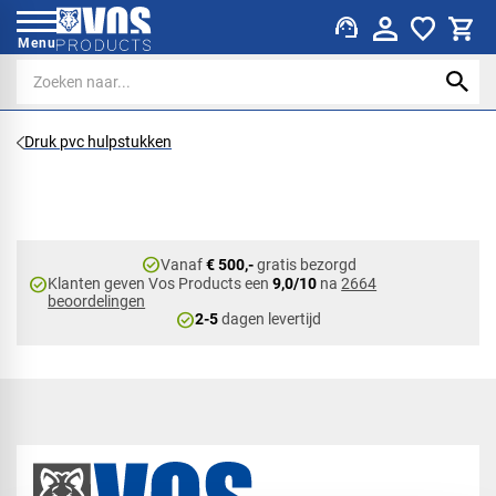
support_agent
Menu
Druk pvc hulpstukken
check_circle
Vanaf
€ 500,-
gratis bezorgd
check_circle
Klanten geven Vos Products een
9,0/10
na
2664
beoordelingen
check_circle
2-5
dagen levertijd