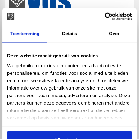
map
Veensesteeg 8, 4264 KG Veen
Toestemming
Details
Over
phone_enabled
+31 416 75 02 55
mail
info@vosproducts.nl
Deze website maakt gebruik van cookies
We gebruiken cookies om content en advertenties te
personaliseren, om functies voor social media te bieden
check_circle
Dé bouwmarkt van Altena
en om ons websiteverkeer te analyseren. Ook delen we
check_circle
Direct uit grote voorraad geleverd met eigen transport
informatie over uw gebruik van onze site met onze
check_circle
Levering in NL en BE
partners voor social media, adverteren en analyse. Deze
partners kunnen deze gegevens combineren met andere
ASSORTIMENT
KENNIS EN HULP
informatie die u aan ze heeft verstrekt of die ze hebben
Hemelwaterafvoer
Klantenservice
verzameld op basis van uw gebruik van hun services.
Drukleiding
Kennisbank
Riolering
Veelgestelde vragen
Beregening
Tuin en Terras