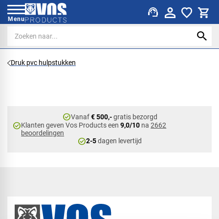
support_agent
Menu
Druk pvc hulpstukken
check_circle
Vanaf
€ 500,-
gratis bezorgd
check_circle
Klanten geven Vos Products een
9,0/10
na
2662
beoordelingen
check_circle
2-5
dagen levertijd