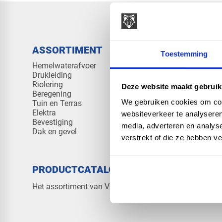
ASSORTIMENT
KENNIS 
Toestemming
Hemelwaterafvoer
Klantenserv
Drukleiding
Kennisban
Riolering
Veelgesteld
Deze website maakt gebruik
Beregening
We gebruiken cookies om cont
Tuin en Terras
Elektra
websiteverkeer te analyseren
Bevestiging
media, adverteren en analys
Dak en gevel
verstrekt of die ze hebben v
PRODUCTCATALOGUS 2026
OVER V
Contact
Het assortiment van Vos Products
Over ons