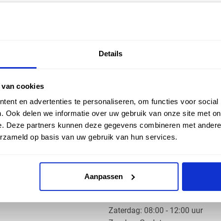
EN HULP
ZAKELIJK
Details
ice
Klantaccount aanvragen
k
e vragen
 van cookies
ent en advertenties te personaliseren, om functies voor social
. Ook delen we informatie over uw gebruik van onze site met on
e. Deze partners kunnen deze gegevens combineren met andere i
erzameld op basis van uw gebruik van hun services.
OS PRODUCTS
OPENINGSTIJDEN
Aanpassen
Ma t/m do: 07:30 - 17:30 uur
​Vrijdag: 07:30 - 17:00 uur
​Zaterdag: 08:00 - 12:00 uur