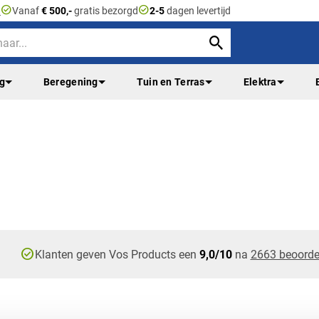
check_circle
check_circle
n
Vanaf
€ 500,-
gratis bezorgd
2-5
dagen levertijd
ng
Beregening
Tuin en Terras
Elektra
check_circle
Klanten geven Vos Products een
9,0/10
na
2663 beoorde