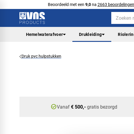
Beoordeeld met een
9,0
na
2663 beoordelinge
Hemelwaterafvoer
Drukleiding
Rioleri
Druk pvc hulpstukken
check_circle
Vanaf
€ 500,-
gratis bezorgd