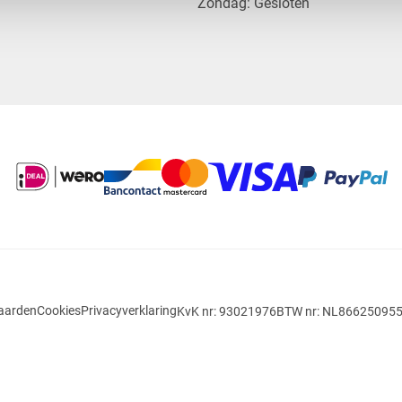
​Zondag: Gesloten
aarden
Cookies
Privacyverklaring
KvK nr: 93021976
BTW nr: NL86625095