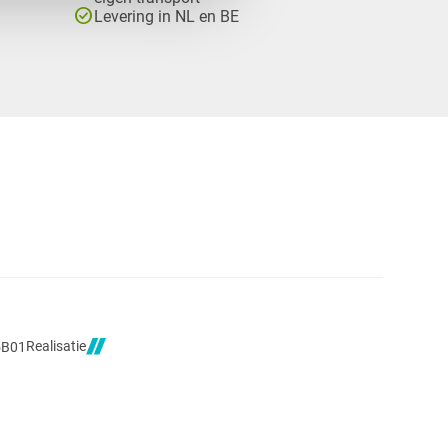
check_circle
Levering in NL en BE
Realisatie
5B01