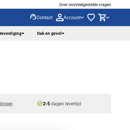
Over ons
Veelgestelde vragen
support_agent
Contact
Account
Bevestiging
Dak en gevel
check_circle
lingen
2-5
dagen levertijd