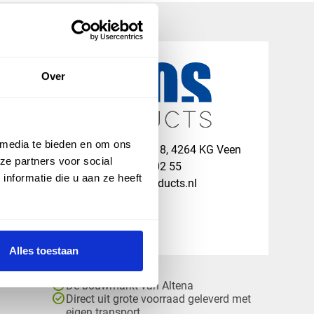
Over
 media te bieden en om ons
map
Veensesteeg 8, 4264 KG Veen
ze partners voor social
phone_enabled
+31 416 75 02 55
nformatie die u aan ze heeft
mail
info@vosproducts.nl
Alles toestaan
check_circle
Dé bouwmarkt van Altena
check_circle
Direct uit grote voorraad geleverd met
eigen transport