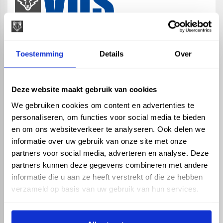
map
Veensesteeg 8, 4264 KG Veen
Toestemming
Details
Over
phone_enabled
+31 416 75 02 55
mail
info@vosproducts.nl
Deze website maakt gebruik van cookies
We gebruiken cookies om content en advertenties te
personaliseren, om functies voor social media te bieden
check_circle
Dé bouwmarkt van Altena
en om ons websiteverkeer te analyseren. Ook delen we
check_circle
Direct uit grote voorraad geleverd met eigen transport
informatie over uw gebruik van onze site met onze
check_circle
Levering in NL en BE
partners voor social media, adverteren en analyse. Deze
partners kunnen deze gegevens combineren met andere
ASSORTIMENT
KENNIS EN HULP
informatie die u aan ze heeft verstrekt of die ze hebben
Hemelwaterafvoer
Klantenservice
verzameld op basis van uw gebruik van hun services.
Drukleiding
Kennisbank
Riolering
Veelgestelde vragen
Beregening
Tuin en Terras