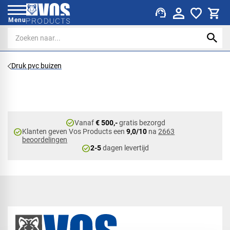
support_agent
Menu
Druk pvc buizen
check_circle
Vanaf
€ 500,-
gratis bezorgd
check_circle
Klanten geven Vos Products een
9,0/10
na
2663
beoordelingen
check_circle
2-5
dagen levertijd