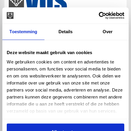
map
Veensesteeg 8, 4264 KG Veen
Toestemming
Details
Over
phone_enabled
+31 416 75 02 55
mail
info@vosproducts.nl
Deze website maakt gebruik van cookies
We gebruiken cookies om content en advertenties te
personaliseren, om functies voor social media te bieden
check_circle
Dé bouwmarkt van Altena
en om ons websiteverkeer te analyseren. Ook delen we
check_circle
Direct uit grote voorraad geleverd met eigen transport
informatie over uw gebruik van onze site met onze
check_circle
Levering in NL en BE
partners voor social media, adverteren en analyse. Deze
partners kunnen deze gegevens combineren met andere
ASSORTIMENT
KENNIS EN HULP
informatie die u aan ze heeft verstrekt of die ze hebben
Hemelwaterafvoer
Klantenservice
verzameld op basis van uw gebruik van hun services.
Drukleiding
Kennisbank
Riolering
Veelgestelde vragen
Beregening
Tuin en Terras