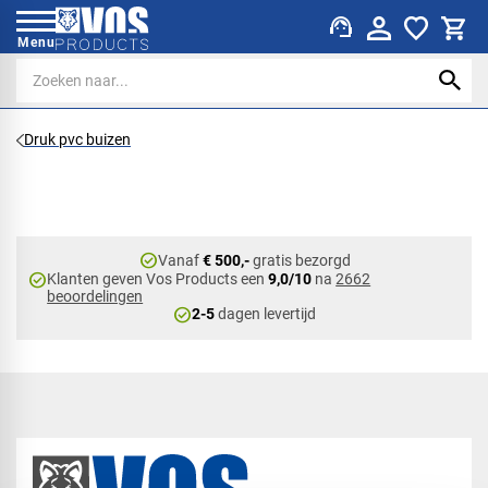
support_agent
Menu
Druk pvc buizen
check_circle
Vanaf
€ 500,-
gratis bezorgd
check_circle
Klanten geven Vos Products een
9,0/10
na
2662
beoordelingen
check_circle
2-5
dagen levertijd