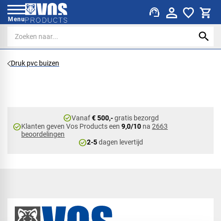
support_agent
Menu
Druk pvc buizen
check_circle
Vanaf
€ 500,-
gratis bezorgd
check_circle
Klanten geven Vos Products een
9,0/10
na
2663
beoordelingen
check_circle
2-5
dagen levertijd