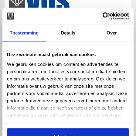
map
Veensesteeg 8, 4264 KG Veen
Toestemming
Details
Over
phone_enabled
+31 416 75 02 55
mail
info@vosproducts.nl
Deze website maakt gebruik van cookies
We gebruiken cookies om content en advertenties te
personaliseren, om functies voor social media te bieden
check_circle
Dé bouwmarkt van Altena
en om ons websiteverkeer te analyseren. Ook delen we
check_circle
Direct uit grote voorraad geleverd met eigen transport
informatie over uw gebruik van onze site met onze
check_circle
Levering in NL en BE
partners voor social media, adverteren en analyse. Deze
partners kunnen deze gegevens combineren met andere
ASSORTIMENT
KENNIS EN HULP
informatie die u aan ze heeft verstrekt of die ze hebben
Hemelwaterafvoer
Klantenservice
verzameld op basis van uw gebruik van hun services.
Drukleiding
Kennisbank
Riolering
Veelgestelde vragen
Beregening
Tuin en Terras