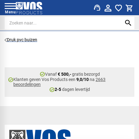
support_agent
Menu
Druk pvc buizen
check_circle
Vanaf
€ 500,-
gratis bezorgd
check_circle
Klanten geven Vos Products een
9,0/10
na
2663
beoordelingen
check_circle
2-5
dagen levertijd