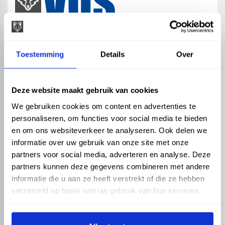
map
Veensesteeg 8, 4264 KG Veen
Toestemming
Details
Over
phone_enabled
+31 416 75 02 55
mail
info@vosproducts.nl
Deze website maakt gebruik van cookies
We gebruiken cookies om content en advertenties te
personaliseren, om functies voor social media te bieden
check_circle
Dé bouwmarkt van Altena
en om ons websiteverkeer te analyseren. Ook delen we
check_circle
Direct uit grote voorraad geleverd met eigen transport
informatie over uw gebruik van onze site met onze
check_circle
Levering in NL en BE
partners voor social media, adverteren en analyse. Deze
partners kunnen deze gegevens combineren met andere
ASSORTIMENT
KENNIS EN HULP
informatie die u aan ze heeft verstrekt of die ze hebben
Hemelwaterafvoer
Klantenservice
verzameld op basis van uw gebruik van hun services.
Drukleiding
Kennisbank
Riolering
Veelgestelde vragen
Beregening
Tuin en Terras