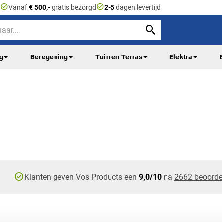
check_circle
check_circle
n
Vanaf
€ 500,-
gratis bezorgd
2-5
dagen levertijd
ng
Beregening
Tuin en Terras
Elektra
check_circle
Klanten geven Vos Products een
9,0/10
na
2662 beoorde