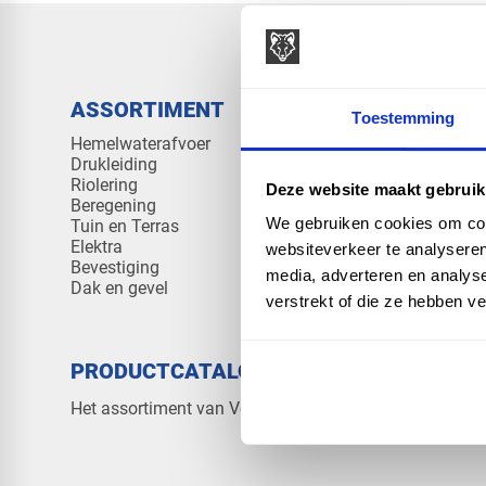
ASSORTIMENT
KENNIS 
Toestemming
Hemelwaterafvoer
Klantenserv
Drukleiding
Kennisban
Riolering
Veelgesteld
Deze website maakt gebruik
Beregening
We gebruiken cookies om cont
Tuin en Terras
Elektra
websiteverkeer te analyseren
Bevestiging
media, adverteren en analys
Dak en gevel
verstrekt of die ze hebben v
PRODUCTCATALOGUS 2026
OVER V
Contact
Het assortiment van Vos Products
Over ons