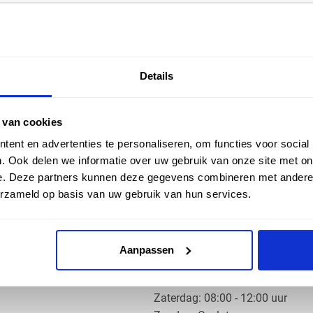
EN HULP
ZAKELIJK
Details
ice
Klantaccount aanvragen
k
e vragen
 van cookies
ent en advertenties te personaliseren, om functies voor social
. Ook delen we informatie over uw gebruik van onze site met on
e. Deze partners kunnen deze gegevens combineren met andere i
erzameld op basis van uw gebruik van hun services.
OS PRODUCTS
OPENINGSTIJDEN
Aanpassen
Ma t/m do: 07:30 - 17:30 uur
​Vrijdag: 07:30 - 17:00 uur
​Zaterdag: 08:00 - 12:00 uur