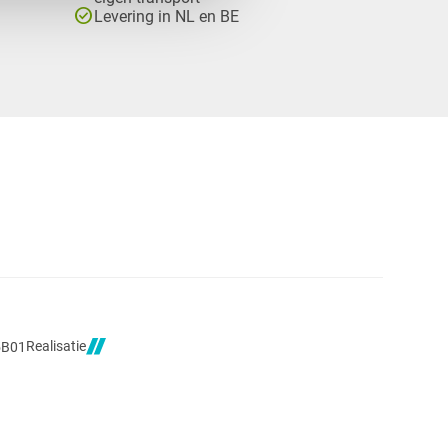
check_circle
Levering in NL en BE
Realisatie
5B01