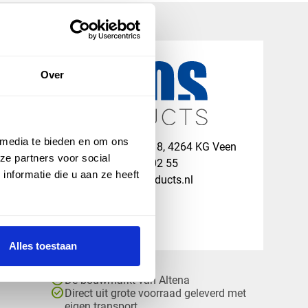
Over
 media te bieden en om ons
map
Veensesteeg 8, 4264 KG Veen
ze partners voor social
phone_enabled
+31 416 75 02 55
nformatie die u aan ze heeft
mail
info@vosproducts.nl
Alles toestaan
check_circle
Dé bouwmarkt van Altena
check_circle
Direct uit grote voorraad geleverd met
eigen transport