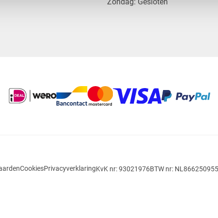
​Zondag: Gesloten
aarden
Cookies
Privacyverklaring
KvK nr: 93021976
BTW nr: NL86625095