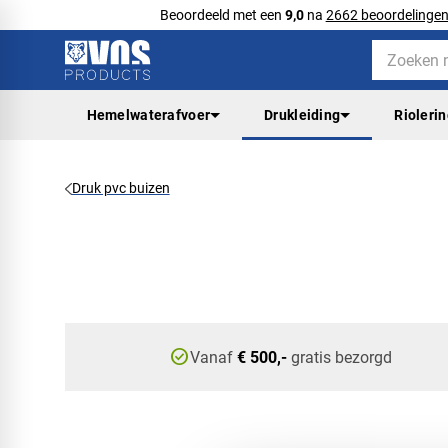
Beoordeeld met een
9,0
na
2662 beoordelinge
Hemelwaterafvoer
Drukleiding
Rioleri
Druk pvc buizen
check_circle
Vanaf
€ 500,-
gratis bezorgd