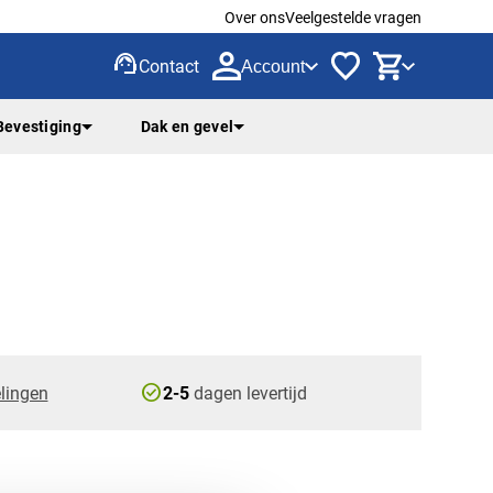
Over ons
Veelgestelde vragen
support_agent
Contact
Account
Bevestiging
Dak en gevel
check_circle
lingen
2-5
dagen levertijd