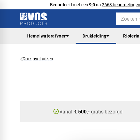
Beoordeeld met een
9,0
na
2663 beoordelinge
Hemelwaterafvoer
Drukleiding
Rioleri
Druk pvc buizen
check_circle
Vanaf
€ 500,-
gratis bezorgd