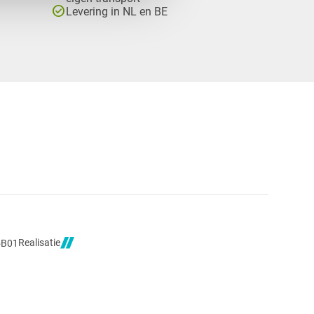
check_circle
Levering in NL en BE
Realisatie
5B01