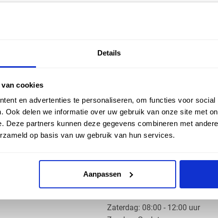
EN HULP
ZAKELIJK
Details
ice
Klantaccount aanvragen
k
e vragen
 van cookies
ent en advertenties te personaliseren, om functies voor social
. Ook delen we informatie over uw gebruik van onze site met on
e. Deze partners kunnen deze gegevens combineren met andere i
erzameld op basis van uw gebruik van hun services.
OS PRODUCTS
OPENINGSTIJDEN
Aanpassen
Ma t/m do: 07:30 - 17:30 uur
​Vrijdag: 07:30 - 17:00 uur
​Zaterdag: 08:00 - 12:00 uur