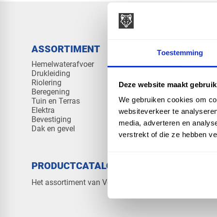
ASSORTIMENT
KENNIS 
Toestemming
Hemelwaterafvoer
Klantenserv
Drukleiding
Kennisban
Riolering
Veelgesteld
Deze website maakt gebruik
Beregening
We gebruiken cookies om cont
Tuin en Terras
Elektra
websiteverkeer te analyseren
Bevestiging
media, adverteren en analys
Dak en gevel
verstrekt of die ze hebben v
PRODUCTCATALOGUS 2026
OVER V
Contact
Het assortiment van Vos Products
Over ons