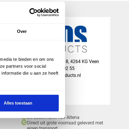
Over
 media te bieden en om ons
map
Veensesteeg 8, 4264 KG Veen
ze partners voor social
phone_enabled
+31 416 75 02 55
nformatie die u aan ze heeft
mail
info@vosproducts.nl
Alles toestaan
check_circle
Dé bouwmarkt van Altena
check_circle
Direct uit grote voorraad geleverd met
eigen transport