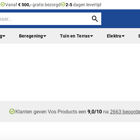
check_circle
check_circle
n
Vanaf
€ 500,-
gratis bezorgd
2-5
dagen levertijd
ng
Beregening
Tuin en Terras
Elektra
check_circle
Klanten geven Vos Products een
9,0/10
na
2663 beoorde