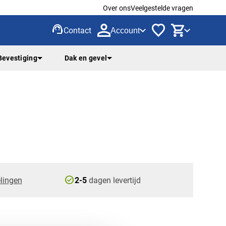
Over ons
Veelgestelde vragen
support_agent
Contact
Account
Bevestiging
Dak en gevel
check_circle
lingen
2-5
dagen levertijd