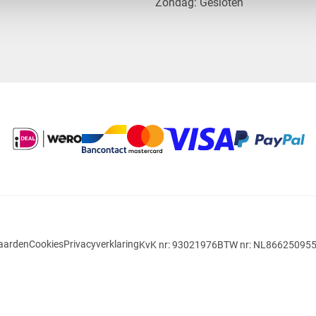
​Zondag: Gesloten
aarden
Cookies
Privacyverklaring
KvK nr: 93021976
BTW nr: NL86625095