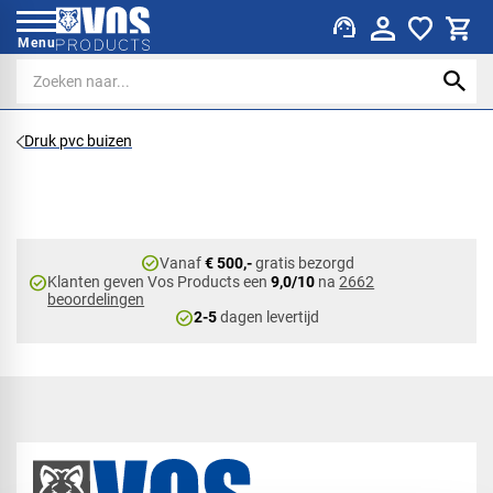
support_agent
Menu
Druk pvc buizen
check_circle
Vanaf
€ 500,-
gratis bezorgd
check_circle
Klanten geven Vos Products een
9,0/10
na
2662
beoordelingen
check_circle
2-5
dagen levertijd