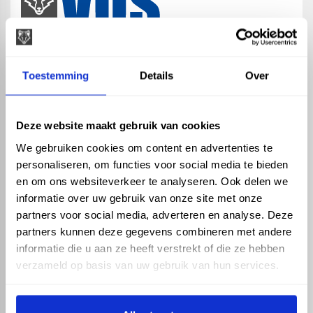
map
Veensesteeg 8, 4264 KG Veen
Toestemming
Details
Over
phone_enabled
+31 416 75 02 55
mail
info@vosproducts.nl
Deze website maakt gebruik van cookies
We gebruiken cookies om content en advertenties te
personaliseren, om functies voor social media te bieden
check_circle
Dé bouwmarkt van Altena
en om ons websiteverkeer te analyseren. Ook delen we
check_circle
Direct uit grote voorraad geleverd met eigen transport
informatie over uw gebruik van onze site met onze
check_circle
Levering in NL en BE
partners voor social media, adverteren en analyse. Deze
partners kunnen deze gegevens combineren met andere
ASSORTIMENT
KENNIS EN HULP
informatie die u aan ze heeft verstrekt of die ze hebben
Hemelwaterafvoer
Klantenservice
verzameld op basis van uw gebruik van hun services.
Drukleiding
Kennisbank
Riolering
Veelgestelde vragen
Beregening
Tuin en Terras