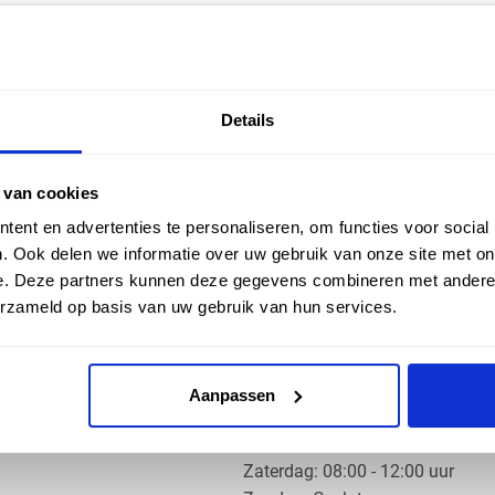
EN HULP
ZAKELIJK
Details
ice
Klantaccount aanvragen
k
e vragen
 van cookies
ent en advertenties te personaliseren, om functies voor social
. Ook delen we informatie over uw gebruik van onze site met on
e. Deze partners kunnen deze gegevens combineren met andere i
erzameld op basis van uw gebruik van hun services.
OS PRODUCTS
OPENINGSTIJDEN
Aanpassen
Ma t/m do: 07:30 - 17:30 uur
​Vrijdag: 07:30 - 17:00 uur
​Zaterdag: 08:00 - 12:00 uur