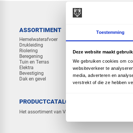
ASSORTIMENT
KENNIS 
Toestemming
Hemelwaterafvoer
Klantenserv
Drukleiding
Kennisban
Riolering
Veelgesteld
Deze website maakt gebruik
Beregening
We gebruiken cookies om cont
Tuin en Terras
Elektra
websiteverkeer te analyseren
Bevestiging
media, adverteren en analys
Dak en gevel
verstrekt of die ze hebben v
PRODUCTCATALOGUS 2026
OVER V
Contact
Het assortiment van Vos Products
Over ons