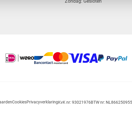
​Zondag: Gesloten
aarden
Cookies
Privacyverklaring
KvK nr: 93021976
BTW nr: NL86625095