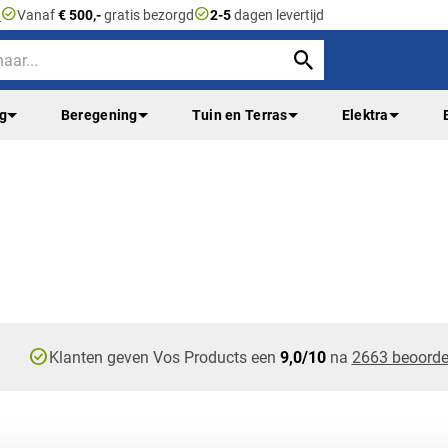
check_circle
check_circle
n
Vanaf
€ 500,-
gratis bezorgd
2-5
dagen levertijd
ng
Beregening
Tuin en Terras
Elektra
check_circle
Klanten geven Vos Products een
9,0/10
na
2663 beoorde