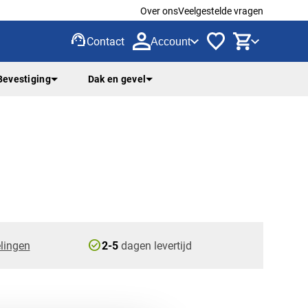
Over ons
Veelgestelde vragen
support_agent
Contact
Account
Bevestiging
Dak en gevel
check_circle
lingen
2-5
dagen levertijd