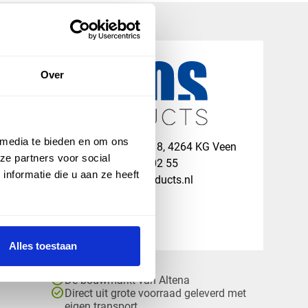
Over
 media te bieden en om ons
map
Veensesteeg 8, 4264 KG Veen
ze partners voor social
phone_enabled
+31 416 75 02 55
nformatie die u aan ze heeft
mail
info@vosproducts.nl
Alles toestaan
check_circle
Dé bouwmarkt van Altena
check_circle
Direct uit grote voorraad geleverd met
eigen transport