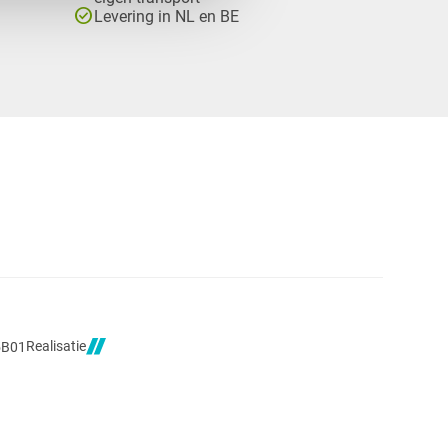
check_circle
Levering in NL en BE
Realisatie
5B01