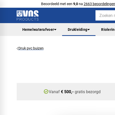
Beoordeeld met een
9,0
na
2663 beoordelinge
Hemelwaterafvoer
Drukleiding
Rioleri
Druk pvc buizen
check_circle
Vanaf
€ 500,-
gratis bezorgd