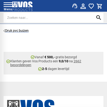
support_agent
Menu
Druk pvc buizen
check_circle
Vanaf
€ 500,-
gratis bezorgd
check_circle
Klanten geven Vos Products een
9,0/10
na
2662
beoordelingen
check_circle
2-5
dagen levertijd