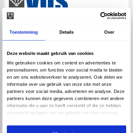
map
Veensesteeg 8, 4264 KG Veen
Toestemming
Details
Over
phone_enabled
+31 416 75 02 55
mail
info@vosproducts.nl
Deze website maakt gebruik van cookies
We gebruiken cookies om content en advertenties te
personaliseren, om functies voor social media te bieden
check_circle
Dé bouwmarkt van Altena
en om ons websiteverkeer te analyseren. Ook delen we
check_circle
Direct uit grote voorraad geleverd met eigen transport
informatie over uw gebruik van onze site met onze
check_circle
Levering in NL en BE
partners voor social media, adverteren en analyse. Deze
partners kunnen deze gegevens combineren met andere
ASSORTIMENT
KENNIS EN HULP
informatie die u aan ze heeft verstrekt of die ze hebben
Hemelwaterafvoer
Klantenservice
verzameld op basis van uw gebruik van hun services.
Drukleiding
Kennisbank
Riolering
Veelgestelde vragen
Beregening
Tuin en Terras