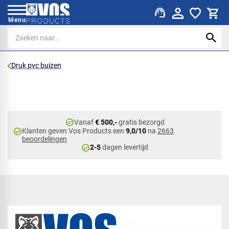
support_agent
Menu
Druk pvc buizen
check_circle
Vanaf
€ 500,-
gratis bezorgd
check_circle
Klanten geven Vos Products een
9,0/10
na
2663
beoordelingen
check_circle
2-5
dagen levertijd