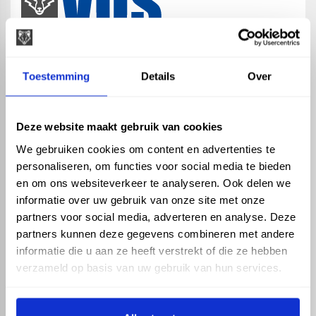
map
Veensesteeg 8, 4264 KG Veen
Toestemming
Details
Over
phone_enabled
+31 416 75 02 55
mail
info@vosproducts.nl
Deze website maakt gebruik van cookies
We gebruiken cookies om content en advertenties te
personaliseren, om functies voor social media te bieden
check_circle
Dé bouwmarkt van Altena
en om ons websiteverkeer te analyseren. Ook delen we
check_circle
Direct uit grote voorraad geleverd met eigen transport
informatie over uw gebruik van onze site met onze
check_circle
Levering in NL en BE
partners voor social media, adverteren en analyse. Deze
partners kunnen deze gegevens combineren met andere
ASSORTIMENT
KENNIS EN HULP
informatie die u aan ze heeft verstrekt of die ze hebben
Hemelwaterafvoer
Klantenservice
verzameld op basis van uw gebruik van hun services.
Drukleiding
Kennisbank
Riolering
Veelgestelde vragen
Beregening
Tuin en Terras