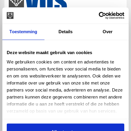
map
Veensesteeg 8, 4264 KG Veen
Toestemming
Details
Over
phone_enabled
+31 416 75 02 55
mail
info@vosproducts.nl
Deze website maakt gebruik van cookies
We gebruiken cookies om content en advertenties te
personaliseren, om functies voor social media te bieden
check_circle
Dé bouwmarkt van Altena
en om ons websiteverkeer te analyseren. Ook delen we
check_circle
Direct uit grote voorraad geleverd met eigen transport
informatie over uw gebruik van onze site met onze
check_circle
Levering in NL en BE
partners voor social media, adverteren en analyse. Deze
partners kunnen deze gegevens combineren met andere
ASSORTIMENT
KENNIS EN HULP
informatie die u aan ze heeft verstrekt of die ze hebben
Hemelwaterafvoer
Klantenservice
verzameld op basis van uw gebruik van hun services.
Drukleiding
Kennisbank
Riolering
Veelgestelde vragen
Beregening
Tuin en Terras