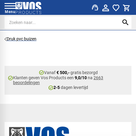
support_agent
Menu
Druk pvc buizen
check_circle
Vanaf
€ 500,-
gratis bezorgd
check_circle
Klanten geven Vos Products een
9,0/10
na
2663
beoordelingen
check_circle
2-5
dagen levertijd