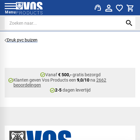
support_agent
Menu
Druk pvc buizen
check_circle
Vanaf
€ 500,-
gratis bezorgd
check_circle
Klanten geven Vos Products een
9,0/10
na
2662
beoordelingen
check_circle
2-5
dagen levertijd