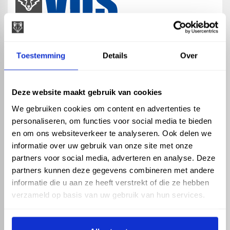
map
Veensesteeg 8, 4264 KG Veen
Toestemming
Details
Over
phone_enabled
+31 416 75 02 55
mail
info@vosproducts.nl
Deze website maakt gebruik van cookies
We gebruiken cookies om content en advertenties te
personaliseren, om functies voor social media te bieden
check_circle
Dé bouwmarkt van Altena
en om ons websiteverkeer te analyseren. Ook delen we
check_circle
Direct uit grote voorraad geleverd met eigen transport
informatie over uw gebruik van onze site met onze
check_circle
Levering in NL en BE
partners voor social media, adverteren en analyse. Deze
partners kunnen deze gegevens combineren met andere
ASSORTIMENT
KENNIS EN HULP
informatie die u aan ze heeft verstrekt of die ze hebben
Hemelwaterafvoer
Klantenservice
verzameld op basis van uw gebruik van hun services.
Drukleiding
Kennisbank
Riolering
Veelgestelde vragen
Beregening
Tuin en Terras