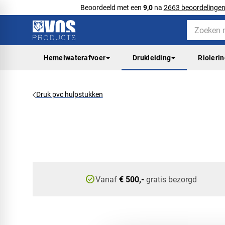
Beoordeeld met een
9,0
na
2663 beoordelinge
Hemelwaterafvoer
Drukleiding
Rioleri
Druk pvc hulpstukken
check_circle
Vanaf
€ 500,-
gratis bezorgd