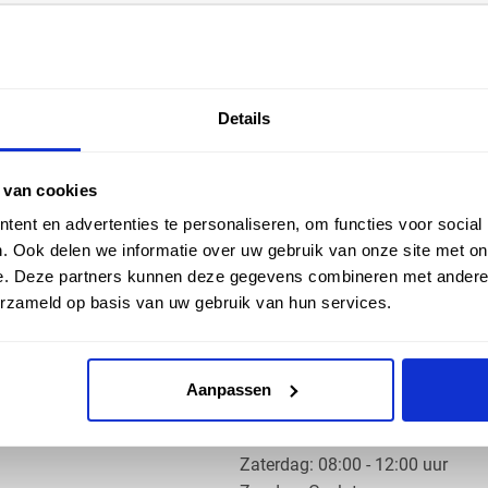
EN HULP
ZAKELIJK
Details
ice
Klantaccount aanvragen
k
e vragen
 van cookies
ent en advertenties te personaliseren, om functies voor social
. Ook delen we informatie over uw gebruik van onze site met on
e. Deze partners kunnen deze gegevens combineren met andere i
erzameld op basis van uw gebruik van hun services.
OS PRODUCTS
OPENINGSTIJDEN
Aanpassen
Ma t/m do: 07:30 - 17:30 uur
​Vrijdag: 07:30 - 17:00 uur
​Zaterdag: 08:00 - 12:00 uur