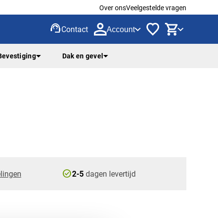
Over ons
Veelgestelde vragen
support_agent
Contact
Account
Bevestiging
Dak en gevel
check_circle
lingen
2-5
dagen levertijd