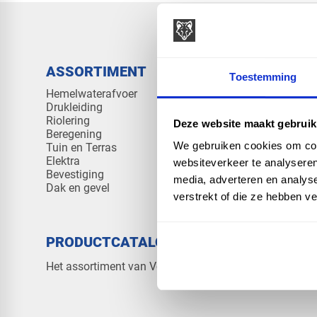
ASSORTIMENT
KENNIS 
Toestemming
Hemelwaterafvoer
Klantenserv
Drukleiding
Kennisban
Riolering
Veelgesteld
Deze website maakt gebruik
Beregening
We gebruiken cookies om cont
Tuin en Terras
Elektra
websiteverkeer te analyseren
Bevestiging
media, adverteren en analys
Dak en gevel
verstrekt of die ze hebben v
PRODUCTCATALOGUS 2026
OVER V
Contact
Het assortiment van Vos Products
Over ons