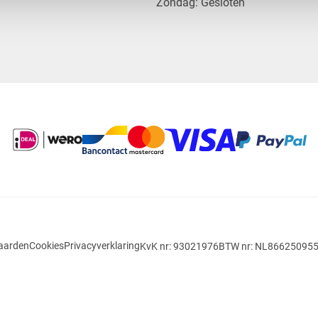
​Zondag: Gesloten
aarden
Cookies
Privacyverklaring
KvK nr: 93021976
BTW nr: NL86625095