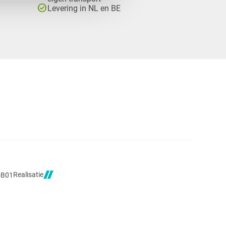
check_circle
Levering in NL en BE
Realisatie
5B01