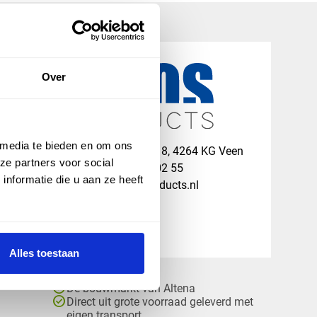
Over
 media te bieden en om ons
map
Veensesteeg 8, 4264 KG Veen
ze partners voor social
phone_enabled
+31 416 75 02 55
nformatie die u aan ze heeft
mail
info@vosproducts.nl
Alles toestaan
check_circle
Dé bouwmarkt van Altena
check_circle
Direct uit grote voorraad geleverd met
eigen transport