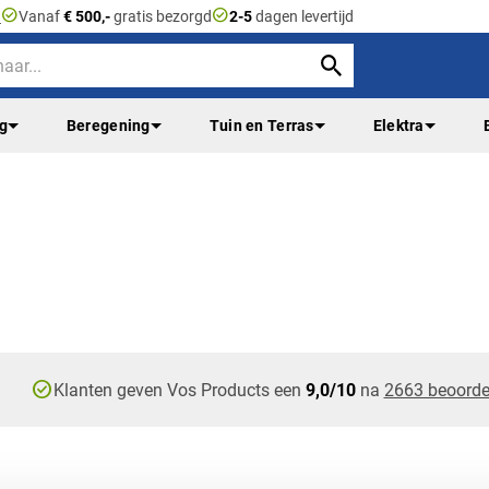
check_circle
check_circle
n
Vanaf
€ 500,-
gratis bezorgd
2-5
dagen levertijd
ng
Beregening
Tuin en Terras
Elektra
check_circle
Klanten geven Vos Products een
9,0/10
na
2663 beoorde