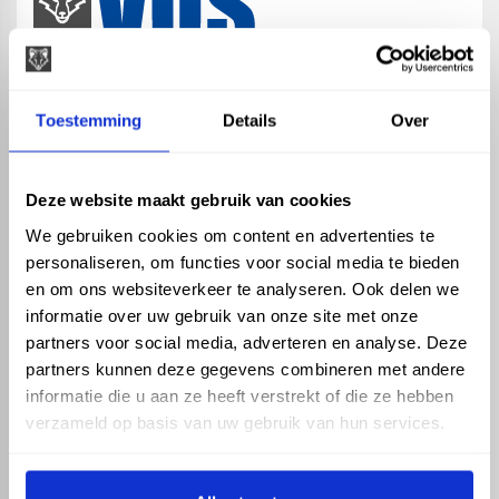
map
Veensesteeg 8, 4264 KG Veen
Toestemming
Details
Over
phone_enabled
+31 416 75 02 55
mail
info@vosproducts.nl
Deze website maakt gebruik van cookies
We gebruiken cookies om content en advertenties te
personaliseren, om functies voor social media te bieden
check_circle
Dé bouwmarkt van Altena
en om ons websiteverkeer te analyseren. Ook delen we
check_circle
Direct uit grote voorraad geleverd met eigen transport
informatie over uw gebruik van onze site met onze
check_circle
Levering in NL en BE
partners voor social media, adverteren en analyse. Deze
partners kunnen deze gegevens combineren met andere
ASSORTIMENT
KENNIS EN HULP
informatie die u aan ze heeft verstrekt of die ze hebben
Hemelwaterafvoer
Klantenservice
verzameld op basis van uw gebruik van hun services.
Drukleiding
Kennisbank
Riolering
Veelgestelde vragen
Beregening
Tuin en Terras