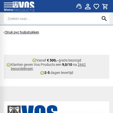
support_agent
Menu
Druk pvc hulpstukken
check_circle
Vanaf
€ 500,-
gratis bezorgd
check_circle
Klanten geven Vos Products een
9,0/10
na
2662
beoordelingen
check_circle
2-5
dagen levertijd