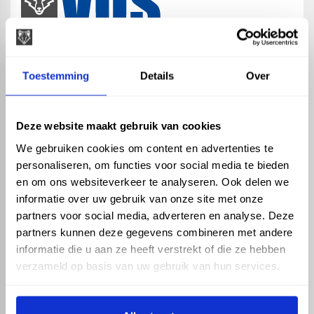
map
Veensesteeg 8, 4264 KG Veen
Toestemming
Details
Over
phone_enabled
+31 416 75 02 55
mail
info@vosproducts.nl
Deze website maakt gebruik van cookies
We gebruiken cookies om content en advertenties te
personaliseren, om functies voor social media te bieden
check_circle
Dé bouwmarkt van Altena
en om ons websiteverkeer te analyseren. Ook delen we
check_circle
Direct uit grote voorraad geleverd met eigen transport
informatie over uw gebruik van onze site met onze
check_circle
Levering in NL en BE
partners voor social media, adverteren en analyse. Deze
partners kunnen deze gegevens combineren met andere
ASSORTIMENT
KENNIS EN HULP
informatie die u aan ze heeft verstrekt of die ze hebben
Hemelwaterafvoer
Klantenservice
verzameld op basis van uw gebruik van hun services.
Drukleiding
Kennisbank
Riolering
Veelgestelde vragen
Beregening
Tuin en Terras