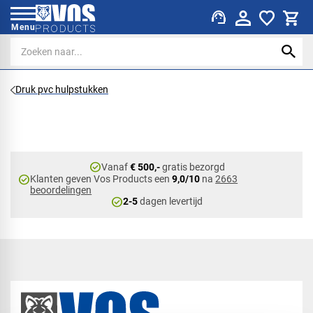
support_agent
Menu
Druk pvc hulpstukken
check_circle
Vanaf
€ 500,-
gratis bezorgd
check_circle
Klanten geven Vos Products een
9,0/10
na
2663
beoordelingen
check_circle
2-5
dagen levertijd