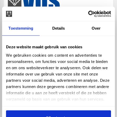
map
Veensesteeg 8, 4264 KG Veen
Toestemming
Details
Over
phone_enabled
+31 416 75 02 55
mail
info@vosproducts.nl
Deze website maakt gebruik van cookies
We gebruiken cookies om content en advertenties te
personaliseren, om functies voor social media te bieden
check_circle
Dé bouwmarkt van Altena
en om ons websiteverkeer te analyseren. Ook delen we
check_circle
Direct uit grote voorraad geleverd met eigen transport
informatie over uw gebruik van onze site met onze
check_circle
Levering in NL en BE
partners voor social media, adverteren en analyse. Deze
partners kunnen deze gegevens combineren met andere
ASSORTIMENT
KENNIS EN HULP
informatie die u aan ze heeft verstrekt of die ze hebben
Hemelwaterafvoer
Klantenservice
verzameld op basis van uw gebruik van hun services.
Drukleiding
Kennisbank
Riolering
Veelgestelde vragen
Beregening
Tuin en Terras