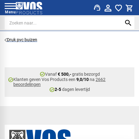
support_agent
Menu
Druk pvc buizen
check_circle
Vanaf
€ 500,-
gratis bezorgd
check_circle
Klanten geven Vos Products een
9,0/10
na
2662
beoordelingen
check_circle
2-5
dagen levertijd