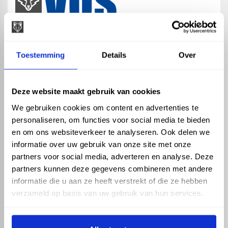
map
Veensesteeg 8, 4264 KG Veen
Toestemming
Details
Over
phone_enabled
+31 416 75 02 55
mail
info@vosproducts.nl
Deze website maakt gebruik van cookies
We gebruiken cookies om content en advertenties te
personaliseren, om functies voor social media te bieden
check_circle
Dé bouwmarkt van Altena
en om ons websiteverkeer te analyseren. Ook delen we
check_circle
Direct uit grote voorraad geleverd met eigen transport
informatie over uw gebruik van onze site met onze
check_circle
Levering in NL en BE
partners voor social media, adverteren en analyse. Deze
partners kunnen deze gegevens combineren met andere
ASSORTIMENT
KENNIS EN HULP
informatie die u aan ze heeft verstrekt of die ze hebben
Hemelwaterafvoer
Klantenservice
verzameld op basis van uw gebruik van hun services.
Drukleiding
Kennisbank
Riolering
Veelgestelde vragen
Beregening
Tuin en Terras