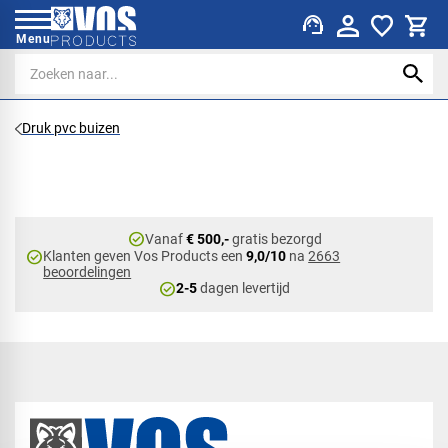
support_agent
Menu
Druk pvc buizen
check_circle
Vanaf
€ 500,-
gratis bezorgd
check_circle
Klanten geven Vos Products een
9,0/10
na
2663
beoordelingen
check_circle
2-5
dagen levertijd