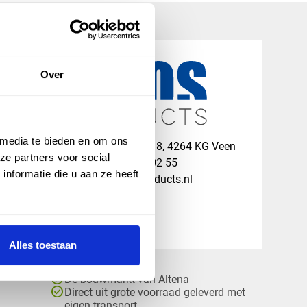
Over
 media te bieden en om ons
map
Veensesteeg 8, 4264 KG Veen
ze partners voor social
phone_enabled
+31 416 75 02 55
nformatie die u aan ze heeft
mail
info@vosproducts.nl
Alles toestaan
check_circle
Dé bouwmarkt van Altena
check_circle
Direct uit grote voorraad geleverd met
eigen transport