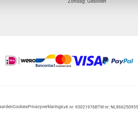
​Zondag: Gesloten
aarden
Cookies
Privacyverklaring
KvK nr: 93021976
BTW nr: NL86625095