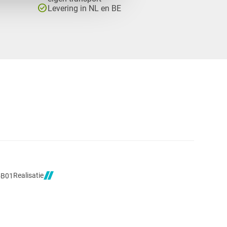
check_circle
Levering in NL en BE
Realisatie
5B01