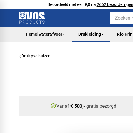
Beoordeeld met een
9,0
na
2662 beoordelinge
Hemelwaterafvoer
Drukleiding
Rioleri
Druk pvc buizen
check_circle
Vanaf
€ 500,-
gratis bezorgd