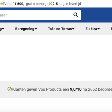
check_circle
check_circle
n
Vanaf
€ 500,-
gratis bezorgd
2-5
dagen levertijd
ng
Beregening
Tuin en Terras
Elektra
check_circle
Klanten geven Vos Products een
9,0/10
na
2662 beoorde