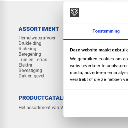
ASSORTIMENT
KENNIS 
Toestemming
Hemelwaterafvoer
Klantenserv
Drukleiding
Kennisban
Riolering
Veelgesteld
Deze website maakt gebruik
Beregening
We gebruiken cookies om cont
Tuin en Terras
Elektra
websiteverkeer te analyseren
Bevestiging
media, adverteren en analys
Dak en gevel
verstrekt of die ze hebben v
PRODUCTCATALOGUS 2026
OVER V
Contact
Het assortiment van Vos Products
Over ons