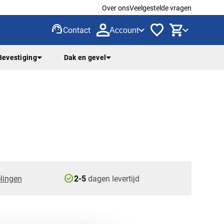
Over ons
Veelgestelde vragen
support_agent
Contact
Account
Bevestiging
Dak en gevel
check_circle
lingen
2-5
dagen levertijd