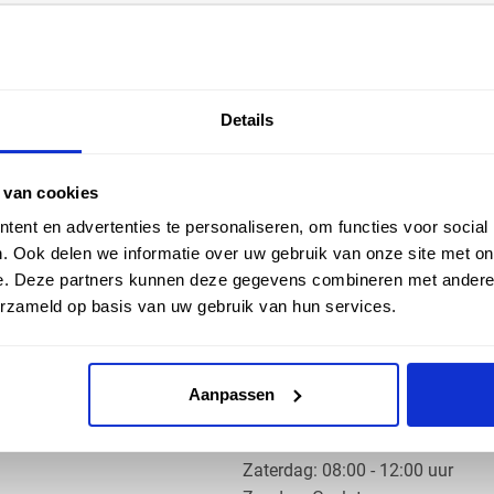
EN HULP
ZAKELIJK
Details
ice
Klantaccount aanvragen
k
e vragen
 van cookies
ent en advertenties te personaliseren, om functies voor social
. Ook delen we informatie over uw gebruik van onze site met on
e. Deze partners kunnen deze gegevens combineren met andere i
erzameld op basis van uw gebruik van hun services.
OS PRODUCTS
OPENINGSTIJDEN
Aanpassen
Ma t/m do: 07:30 - 17:30 uur
​Vrijdag: 07:30 - 17:00 uur
​Zaterdag: 08:00 - 12:00 uur