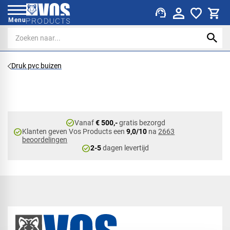
support_agent
Menu
Druk pvc buizen
check_circle
Vanaf
€ 500,-
gratis bezorgd
check_circle
Klanten geven Vos Products een
9,0/10
na
2663
beoordelingen
check_circle
2-5
dagen levertijd