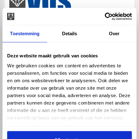
map
Veensesteeg 8, 4264 KG Veen
Toestemming
Details
Over
phone_enabled
+31 416 75 02 55
mail
info@vosproducts.nl
Deze website maakt gebruik van cookies
We gebruiken cookies om content en advertenties te
personaliseren, om functies voor social media te bieden
check_circle
Dé bouwmarkt van Altena
en om ons websiteverkeer te analyseren. Ook delen we
check_circle
Direct uit grote voorraad geleverd met eigen transport
informatie over uw gebruik van onze site met onze
check_circle
Levering in NL en BE
partners voor social media, adverteren en analyse. Deze
partners kunnen deze gegevens combineren met andere
ASSORTIMENT
KENNIS EN HULP
informatie die u aan ze heeft verstrekt of die ze hebben
Hemelwaterafvoer
Klantenservice
verzameld op basis van uw gebruik van hun services.
Drukleiding
Kennisbank
Riolering
Veelgestelde vragen
Beregening
Tuin en Terras