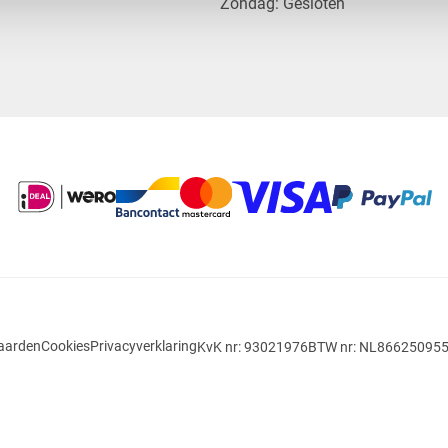
​Zondag: Gesloten
aarden
Cookies
Privacyverklaring
KvK nr: 93021976
BTW nr: NL86625095