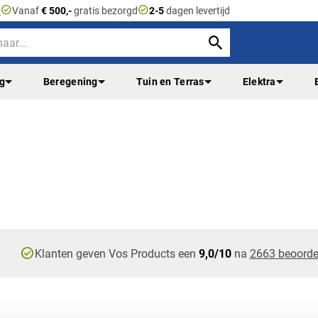
check_circle
check_circle
n
Vanaf
€ 500,-
gratis bezorgd
2-5
dagen levertijd
ng
Beregening
Tuin en Terras
Elektra
check_circle
Klanten geven Vos Products een
9,0/10
na
2663 beoorde