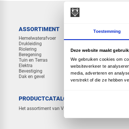
ASSORTIMENT
KENNIS 
Toestemming
Hemelwaterafvoer
Klantenserv
Drukleiding
Kennisban
Riolering
Veelgesteld
Deze website maakt gebruik
Beregening
We gebruiken cookies om cont
Tuin en Terras
Elektra
websiteverkeer te analyseren
Bevestiging
media, adverteren en analys
Dak en gevel
verstrekt of die ze hebben v
PRODUCTCATALOGUS 2026
OVER V
Contact
Het assortiment van Vos Products
Over ons