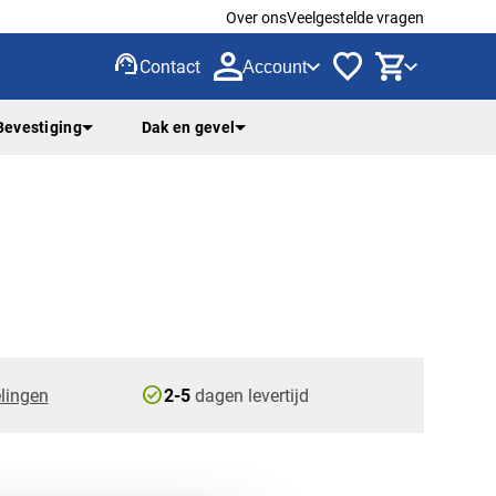
Over ons
Veelgestelde vragen
support_agent
Contact
Account
Bevestiging
Dak en gevel
check_circle
lingen
2-5
dagen levertijd