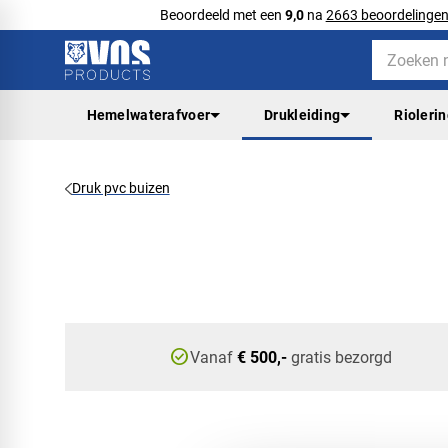
Beoordeeld met een
9,0
na
2663 beoordelinge
Hemelwaterafvoer
Drukleiding
Rioleri
Druk pvc buizen
check_circle
Vanaf
€ 500,-
gratis bezorgd