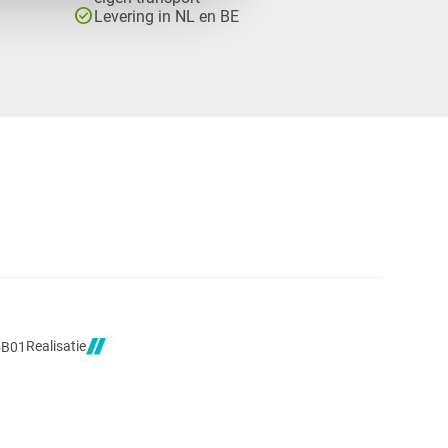
check_circle
Levering in NL en BE
Realisatie
5B01