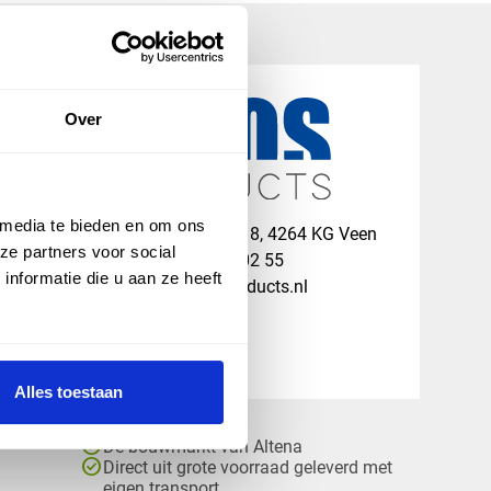
Over
 media te bieden en om ons
map
Veensesteeg 8, 4264 KG Veen
ze partners voor social
phone_enabled
+31 416 75 02 55
nformatie die u aan ze heeft
mail
info@vosproducts.nl
Alles toestaan
check_circle
Dé bouwmarkt van Altena
check_circle
Direct uit grote voorraad geleverd met
eigen transport