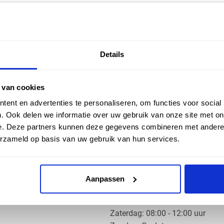
EN HULP
ZAKELIJK
Details
ice
Klantaccount aanvragen
k
e vragen
 van cookies
ent en advertenties te personaliseren, om functies voor social
. Ook delen we informatie over uw gebruik van onze site met on
e. Deze partners kunnen deze gegevens combineren met andere i
erzameld op basis van uw gebruik van hun services.
OS PRODUCTS
OPENINGSTIJDEN
Aanpassen
Ma t/m do: 07:30 - 17:30 uur
​Vrijdag: 07:30 - 17:00 uur
​Zaterdag: 08:00 - 12:00 uur