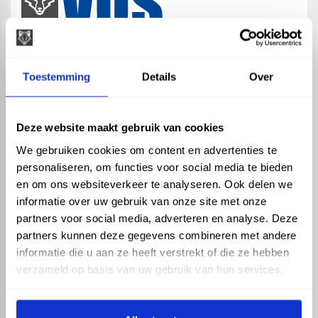
map
Veensesteeg 8, 4264 KG Veen
Toestemming
Details
Over
phone_enabled
+31 416 75 02 55
mail
info@vosproducts.nl
Deze website maakt gebruik van cookies
We gebruiken cookies om content en advertenties te
personaliseren, om functies voor social media te bieden
check_circle
Dé bouwmarkt van Altena
en om ons websiteverkeer te analyseren. Ook delen we
check_circle
Direct uit grote voorraad geleverd met eigen transport
informatie over uw gebruik van onze site met onze
check_circle
Levering in NL en BE
partners voor social media, adverteren en analyse. Deze
partners kunnen deze gegevens combineren met andere
ASSORTIMENT
KENNIS EN HULP
informatie die u aan ze heeft verstrekt of die ze hebben
Hemelwaterafvoer
Klantenservice
verzameld op basis van uw gebruik van hun services.
Drukleiding
Kennisbank
Riolering
Veelgestelde vragen
Beregening
Tuin en Terras