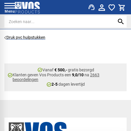
support_agent
Menu
Druk pvc hulpstukken
check_circle
Vanaf
€ 500,-
gratis bezorgd
check_circle
Klanten geven Vos Products een
9,0/10
na
2663
beoordelingen
check_circle
2-5
dagen levertijd