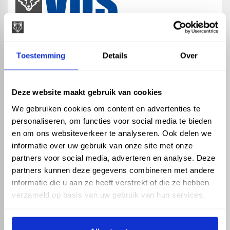
map
Veensesteeg 8, 4264 KG Veen
Toestemming
Details
Over
phone_enabled
+31 416 75 02 55
mail
info@vosproducts.nl
Deze website maakt gebruik van cookies
We gebruiken cookies om content en advertenties te
personaliseren, om functies voor social media te bieden
check_circle
Dé bouwmarkt van Altena
en om ons websiteverkeer te analyseren. Ook delen we
check_circle
Direct uit grote voorraad geleverd met eigen transport
informatie over uw gebruik van onze site met onze
check_circle
Levering in NL en BE
partners voor social media, adverteren en analyse. Deze
partners kunnen deze gegevens combineren met andere
ASSORTIMENT
KENNIS EN HULP
informatie die u aan ze heeft verstrekt of die ze hebben
Hemelwaterafvoer
Klantenservice
verzameld op basis van uw gebruik van hun services.
Drukleiding
Kennisbank
Riolering
Veelgestelde vragen
Beregening
Tuin en Terras