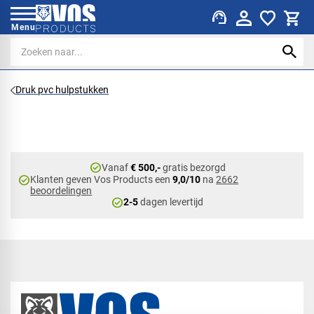
support_agent
Menu
Druk pvc hulpstukken
check_circle
Vanaf
€ 500,-
gratis bezorgd
check_circle
Klanten geven Vos Products een
9,0/10
na
2662
beoordelingen
check_circle
2-5
dagen levertijd