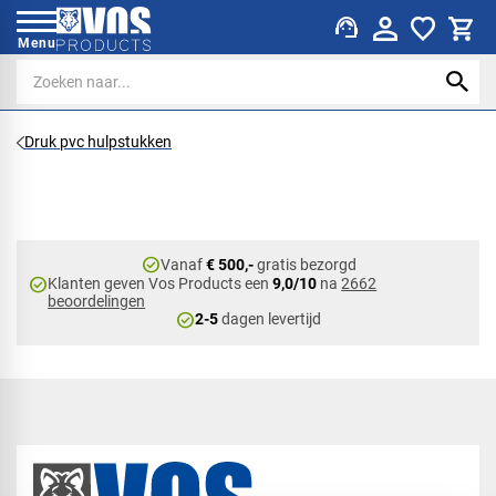
support_agent
Menu
Druk pvc hulpstukken
check_circle
Vanaf
€ 500,-
gratis bezorgd
check_circle
Klanten geven Vos Products een
9,0/10
na
2662
beoordelingen
check_circle
2-5
dagen levertijd