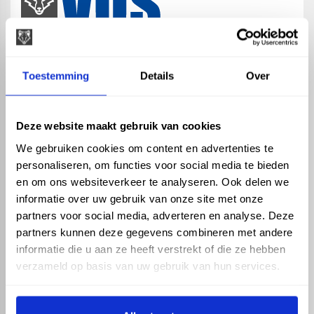
map
Veensesteeg 8, 4264 KG Veen
Toestemming
Details
Over
phone_enabled
+31 416 75 02 55
mail
info@vosproducts.nl
Deze website maakt gebruik van cookies
We gebruiken cookies om content en advertenties te
personaliseren, om functies voor social media te bieden
check_circle
Dé bouwmarkt van Altena
en om ons websiteverkeer te analyseren. Ook delen we
check_circle
Direct uit grote voorraad geleverd met eigen transport
informatie over uw gebruik van onze site met onze
check_circle
Levering in NL en BE
partners voor social media, adverteren en analyse. Deze
partners kunnen deze gegevens combineren met andere
ASSORTIMENT
KENNIS EN HULP
informatie die u aan ze heeft verstrekt of die ze hebben
Hemelwaterafvoer
Klantenservice
verzameld op basis van uw gebruik van hun services.
Drukleiding
Kennisbank
Riolering
Veelgestelde vragen
Beregening
Tuin en Terras