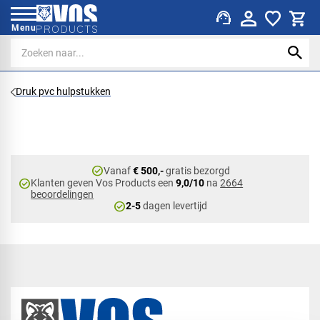
support_agent
Menu
Druk pvc hulpstukken
check_circle
Vanaf
€ 500,-
gratis bezorgd
check_circle
Klanten geven Vos Products een
9,0/10
na
2664
beoordelingen
check_circle
2-5
dagen levertijd