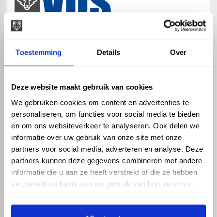
map
Veensesteeg 8, 4264 KG Veen
Toestemming
Details
Over
phone_enabled
+31 416 75 02 55
mail
info@vosproducts.nl
Deze website maakt gebruik van cookies
We gebruiken cookies om content en advertenties te
personaliseren, om functies voor social media te bieden
check_circle
Dé bouwmarkt van Altena
en om ons websiteverkeer te analyseren. Ook delen we
check_circle
Direct uit grote voorraad geleverd met eigen transport
informatie over uw gebruik van onze site met onze
check_circle
Levering in NL en BE
partners voor social media, adverteren en analyse. Deze
partners kunnen deze gegevens combineren met andere
ASSORTIMENT
KENNIS EN HULP
informatie die u aan ze heeft verstrekt of die ze hebben
Hemelwaterafvoer
Klantenservice
verzameld op basis van uw gebruik van hun services.
Drukleiding
Kennisbank
Riolering
Veelgestelde vragen
Beregening
Tuin en Terras