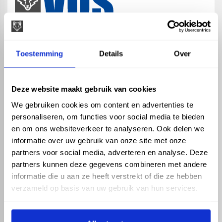
map
Veensesteeg 8, 4264 KG Veen
Toestemming
Details
Over
phone_enabled
+31 416 75 02 55
mail
info@vosproducts.nl
Deze website maakt gebruik van cookies
We gebruiken cookies om content en advertenties te
personaliseren, om functies voor social media te bieden
check_circle
Dé bouwmarkt van Altena
en om ons websiteverkeer te analyseren. Ook delen we
check_circle
Direct uit grote voorraad geleverd met eigen transport
informatie over uw gebruik van onze site met onze
check_circle
Levering in NL en BE
partners voor social media, adverteren en analyse. Deze
partners kunnen deze gegevens combineren met andere
ASSORTIMENT
KENNIS EN HULP
informatie die u aan ze heeft verstrekt of die ze hebben
Hemelwaterafvoer
Klantenservice
verzameld op basis van uw gebruik van hun services.
Drukleiding
Kennisbank
Riolering
Veelgestelde vragen
Beregening
Tuin en Terras