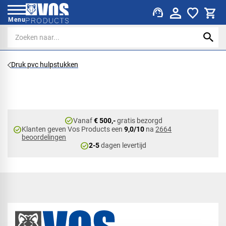
support_agent
Menu
Druk pvc hulpstukken
check_circle
Vanaf
€ 500,-
gratis bezorgd
check_circle
Klanten geven Vos Products een
9,0/10
na
2664
beoordelingen
check_circle
2-5
dagen levertijd