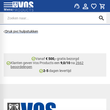
support_agent
Menu
Druk pvc hulpstukken
check_circle
Vanaf
€ 500,-
gratis bezorgd
check_circle
Klanten geven Vos Products een
9,0/10
na
2662
beoordelingen
check_circle
2-5
dagen levertijd