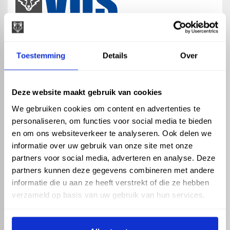
map
Veensesteeg 8, 4264 KG Veen
Toestemming
Details
Over
phone_enabled
+31 416 75 02 55
mail
info@vosproducts.nl
Deze website maakt gebruik van cookies
We gebruiken cookies om content en advertenties te
personaliseren, om functies voor social media te bieden
check_circle
Dé bouwmarkt van Altena
en om ons websiteverkeer te analyseren. Ook delen we
check_circle
Direct uit grote voorraad geleverd met eigen transport
informatie over uw gebruik van onze site met onze
check_circle
Levering in NL en BE
partners voor social media, adverteren en analyse. Deze
partners kunnen deze gegevens combineren met andere
ASSORTIMENT
KENNIS EN HULP
informatie die u aan ze heeft verstrekt of die ze hebben
Hemelwaterafvoer
Klantenservice
verzameld op basis van uw gebruik van hun services.
Drukleiding
Kennisbank
Riolering
Veelgestelde vragen
Beregening
Tuin en Terras