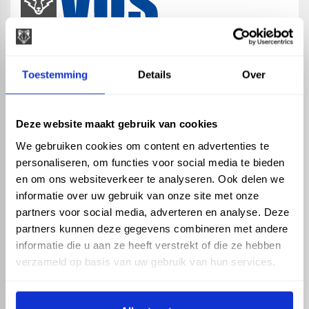
map
Veensesteeg 8, 4264 KG Veen
Toestemming
Details
Over
phone_enabled
+31 416 75 02 55
mail
info@vosproducts.nl
Deze website maakt gebruik van cookies
We gebruiken cookies om content en advertenties te
personaliseren, om functies voor social media te bieden
check_circle
Dé bouwmarkt van Altena
en om ons websiteverkeer te analyseren. Ook delen we
check_circle
Direct uit grote voorraad geleverd met eigen transport
informatie over uw gebruik van onze site met onze
check_circle
Levering in NL en BE
partners voor social media, adverteren en analyse. Deze
partners kunnen deze gegevens combineren met andere
ASSORTIMENT
KENNIS EN HULP
informatie die u aan ze heeft verstrekt of die ze hebben
Hemelwaterafvoer
Klantenservice
verzameld op basis van uw gebruik van hun services.
Drukleiding
Kennisbank
Riolering
Veelgestelde vragen
Beregening
Tuin en Terras