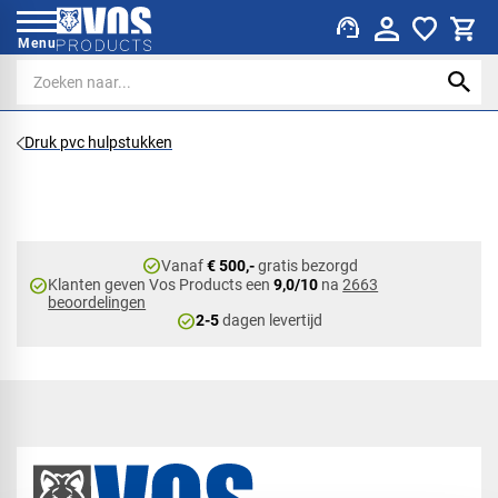
support_agent
Menu
Druk pvc hulpstukken
check_circle
Vanaf
€ 500,-
gratis bezorgd
check_circle
Klanten geven Vos Products een
9,0/10
na
2663
beoordelingen
check_circle
2-5
dagen levertijd