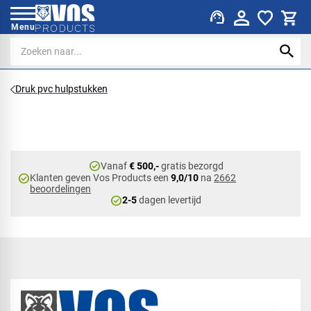
support_agent
Menu
Druk pvc hulpstukken
check_circle
Vanaf
€ 500,-
gratis bezorgd
check_circle
Klanten geven Vos Products een
9,0/10
na
2662
beoordelingen
check_circle
2-5
dagen levertijd