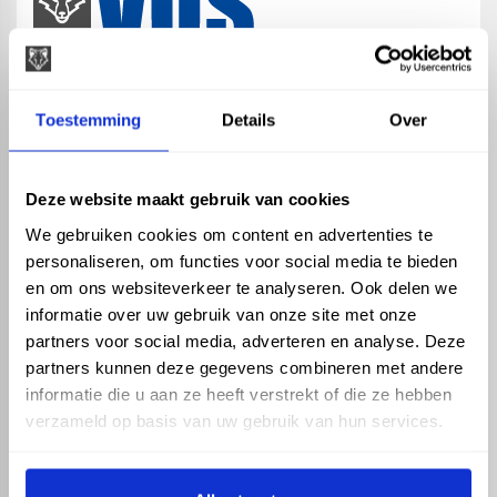
map
Veensesteeg 8, 4264 KG Veen
Toestemming
Details
Over
phone_enabled
+31 416 75 02 55
mail
info@vosproducts.nl
Deze website maakt gebruik van cookies
We gebruiken cookies om content en advertenties te
personaliseren, om functies voor social media te bieden
check_circle
Dé bouwmarkt van Altena
en om ons websiteverkeer te analyseren. Ook delen we
check_circle
Direct uit grote voorraad geleverd met eigen transport
informatie over uw gebruik van onze site met onze
check_circle
Levering in NL en BE
partners voor social media, adverteren en analyse. Deze
partners kunnen deze gegevens combineren met andere
ASSORTIMENT
KENNIS EN HULP
informatie die u aan ze heeft verstrekt of die ze hebben
Hemelwaterafvoer
Klantenservice
verzameld op basis van uw gebruik van hun services.
Drukleiding
Kennisbank
Riolering
Veelgestelde vragen
Beregening
Tuin en Terras